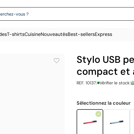
des
T-shirts
Cuisine
Nouveautés
Best-sellers
Express
Stylo USB pe
compact et 
|
|
REF. 10137
Vérifier le stock
Sélectionnez la couleur