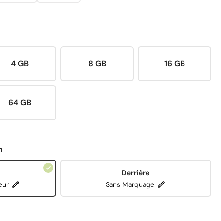
4 GB
8 GB
16 GB
64 GB
n
Derrière
eur
Sans Marquage