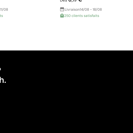
Dès
21/08
Livraison
14/08 - 18/08
ts
250 clients satisfaits
?
h.