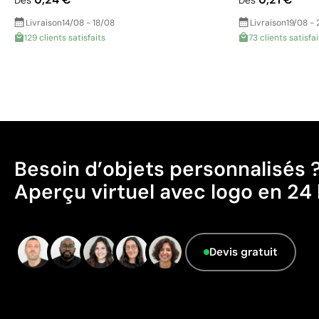
Dès
Dès
Livraison
14/08 - 18/08
Livraison
19/08 - 
129 clients satisfaits
73 clients satisfai
Besoin d’objets personnalisés 
Aperçu virtuel avec logo en 24 
Devis gratuit