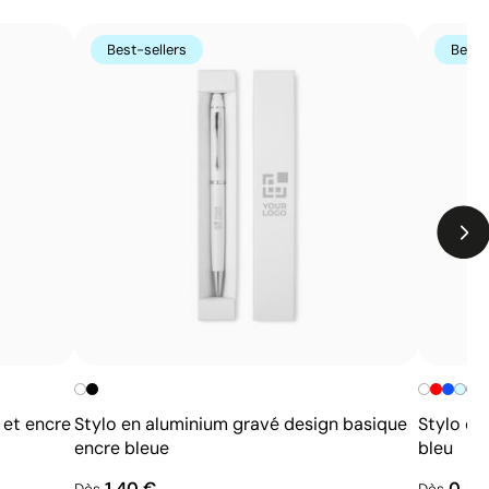
Best-sellers
Best-
 et encre
Stylo en aluminium gravé design basique
Stylo d'
encre bleue
bleu
1,40 €
0,43