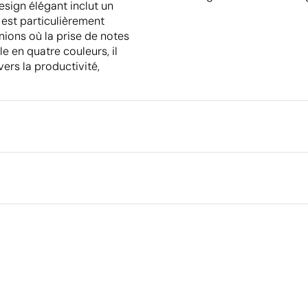
design élégant inclut un
t est particulièrement
ions où la prise de notes
e en quatre couleurs, il
ers la productivité,
Ce qui rend ce produit durable
Pays d’origine - Points: 10 / 10
Fabriqué en Pologne, en Europe, avec une plus
grande proximité du marché et des normes