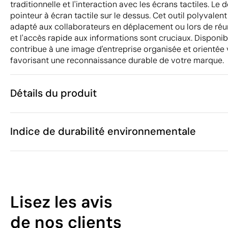
traditionnelle et l'interaction avec les écrans tactiles. Le 
pointeur à écran tactile sur le dessus. Cet outil polyvalen
adapté aux collaborateurs en déplacement ou lors de réun
et l'accès rapide aux informations sont cruciaux. Disponibl
contribue à une image d'entreprise organisée et orientée v
favorisant une reconnaissance durable de votre marque.
Détails du produit
Caractéristiques
Indice de durabilité environnementale
10137
Code du produit
20 g
Poids
Juin 2020
Dans notre collection depuis
Vous pouvez également le trouver dans
10
Lisez les avis
Clés usb personnalisées
/100
de nos clients