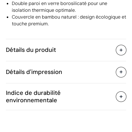
Double paroi en verre borosilicaté pour une
isolation thermique optimale.
Couvercle en bambou naturel : design écologique et
touche premium.
Détails du produit
Caractéristiques
Détails d'impression
43900
Code du produit
10 unités
Quantité minimum
ø8.5 x 11.5 cm
Tampographie
Gravure laser
Go
Taille
Indice de durabilité
300 g
Poids
environnementale
Verre, bambou
Matière
250 ml
Capacité
Zones d'impression disponibles
Chine
Pays de fabrication
7013 37 99
Code Intrastat