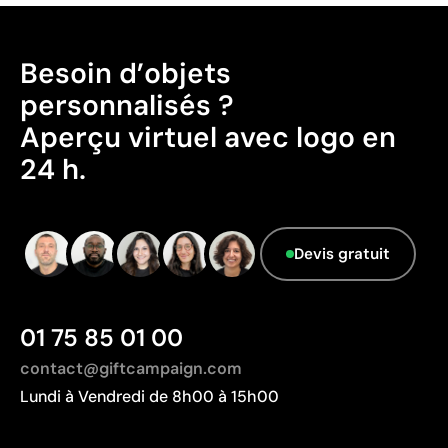
comme durables.
Pays d’origine - Points: 2 / 10
Besoin d’objets
Fabriqué en Chine, avec une distance de
personnalisés ?
transport plus importante par rapport à l'Europe.
Aperçu virtuel avec logo en
Données avancées - Points: 0 / 5
24 h.
Le fournisseur ne dispose pas de cette
information.
Devis gratuit
01 75 85 01 00
contact@giftcampaign.com
Lundi à Vendredi de 8h00 à 15h00