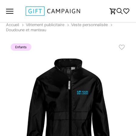
Accueil
Vêtement publicitaire
Veste personnalisée
Doudoune et manteau
Enfants