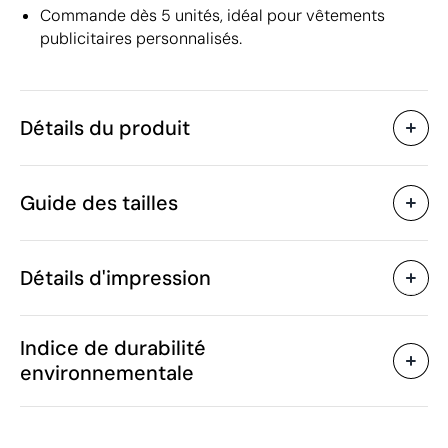
Commande dès 5 unités, idéal pour vêtements
publicitaires personnalisés.
Détails du produit
Caractéristiques
Guide des tailles
48247
Code du produit
5 unités
Quantité minimum
1 unité
Vente par multiples de
Détails d'impression
210 g
Poids
Nylon
Matière
Broderie
Sérigraphie
Chine
Pays de fabrication
Indice de durabilité
B&C
Marque
environnementale
6202 93 00
Code Intrastat
Juillet 2024
Dans notre collection
Zones d'impression disponibles
depuis