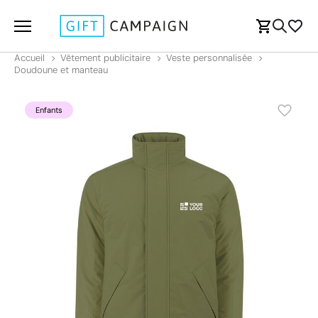
Accueil
Vêtement publicitaire
Veste personnalisée
Doudoune et manteau
Enfants