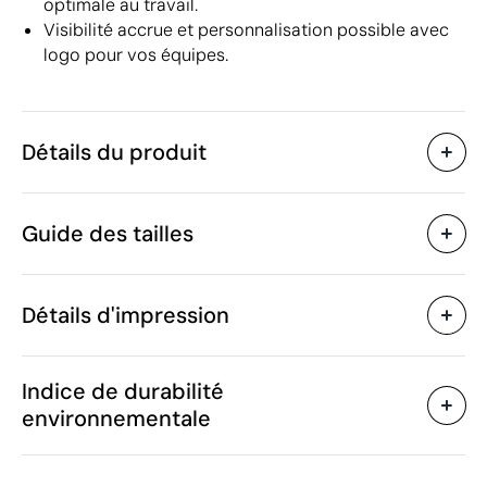
optimale au travail.
Visibilité accrue et personnalisation possible avec
logo pour vos équipes.
Détails du produit
Caractéristiques
Guide des tailles
52133
Code du produit
10
Quantité minimum
1250 g
Poids
Détails d'impression
Polyester
Matière
Myanmar (Birmanie)
Pays de fabrication
Transfert numérique en couleur
Roly
Marque
Indice de durabilité
6201 40 90
Code Intrastat
environnementale
Homme
Genre
395 g/m²
Grammage
Zones d'impression disponibles