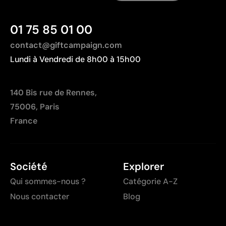
La film peut se détériorer avec des lavages très
intenses ou par frottement
Non recommandée pour les surfaces soumises à
01 75 85 01 00
une usure continue
contact@giftcampaign.com
Lundi à Vendredi de 8h00 à 15h00
140 Bis rue de Rennes,
75006, Paris
France
Société
Explorer
Qui sommes-nous ?
Catégorie A-Z
Nous contacter
Blog