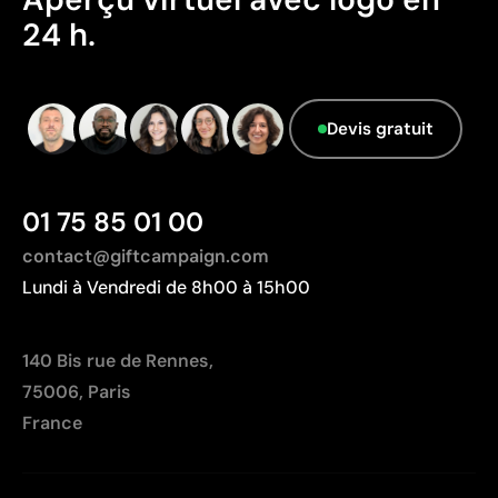
information.
respirabilité est requise
24 h.
Devis gratuit
01 75 85 01 00
contact@giftcampaign.com
Lundi à Vendredi de 8h00 à 15h00
140 Bis rue de Rennes,
75006, Paris
France