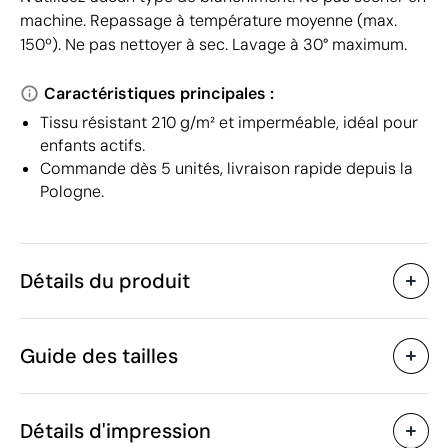
machine. Repassage à température moyenne (max.
150º). Ne pas nettoyer à sec. Lavage à 30° maximum.
Caractéristiques principales :
Tissu résistant 210 g/m² et imperméable, idéal pour
enfants actifs.
Commande dès 5 unités, livraison rapide depuis la
Pologne.
Détails du produit
Caractéristiques
Guide des tailles
39016
Code du produit
5 unités
Quantité minimum
213 g
Poids
Détails d'impression
Bangladesh
Pays de fabrication