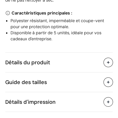
de ne pas nettoyer à sec.
Caractéristiques principales :
Polyester résistant, imperméable et coupe-vent
pour une protection optimale.
Disponible à partir de 5 unités, idéale pour vos
cadeaux d'entreprise.
Détails du produit
Caractéristiques
Guide des tailles
48273
Code du produit
5 unités
Quantité minimum
1 unité
Vente par multiples de
Détails d'impression
480 g
Poids
Polyester
Matière
Broderie
Transfert sérigraphique
Bangladesh