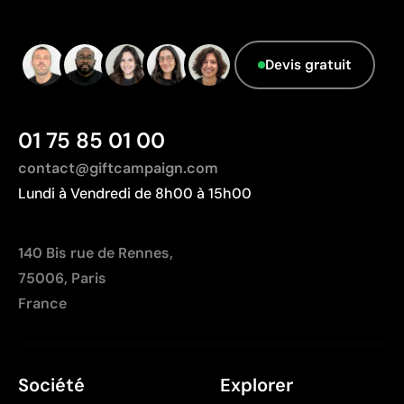
Limites
Devis gratuit
Les détails très petits peuvent se perdre
Non recommandé pour les logos avec beaucoup de
couleurs ou dégradés
Coût moins compétitif pour des marquages très
01 75 85 01 00
grands
contact@giftcampaign.com
Lundi à Vendredi de 8h00 à 15h00
140 Bis rue de Rennes,
75006, Paris
France
Société
Explorer