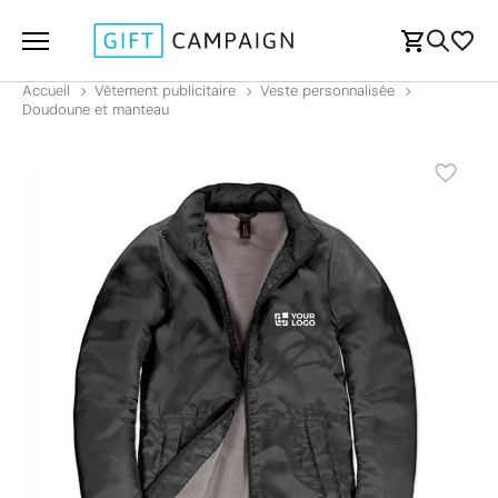
Accueil
Vêtement publicitaire
Veste personnalisée
Doudoune et manteau