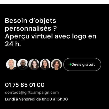
couleurs ou dégradés
Pays d’origine - Points: 2 / 10
Coût moins compétitif pour des marquages très
Fabriqué en Bangladesh, avec une distance de
grands
transport plus importante par rapport à l'Europe.
Besoin d’objets
personnalisés ?
Données avancées - Points: 0 / 5
Le fournisseur ne dispose pas de cette
Aperçu virtuel avec logo en
information.
24 h.
Devis gratuit
01 75 85 01 00
contact@giftcampaign.com
Lundi à Vendredi de 8h00 à 15h00