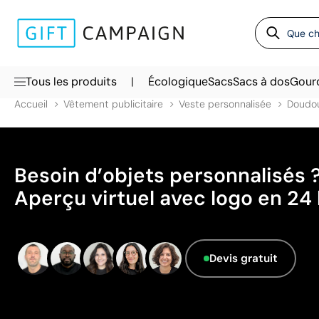
|
Tous les produits
Écologique
Sacs
Sacs à dos
Gour
Accueil
Vêtement publicitaire
Veste personnalisée
Doudo
Besoin d’objets personnalisés 
Aperçu virtuel avec logo en 24 
Devis gratuit