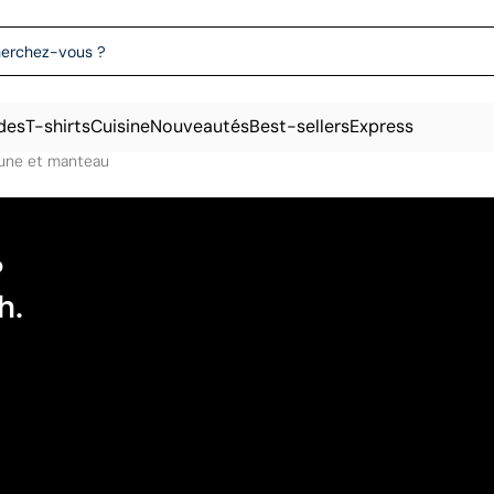
des
T-shirts
Cuisine
Nouveautés
Best-sellers
Express
une et manteau
?
h.