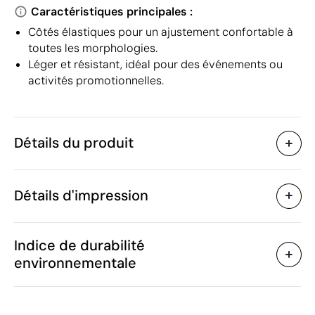
Caractéristiques principales :
Côtés élastiques pour un ajustement confortable à
toutes les morphologies.
Léger et résistant, idéal pour des événements ou
activités promotionnelles.
Détails du produit
Caractéristiques
Détails d'impression
43460
Code du produit
90 unités
Quantité minimum
53 x 66 cm
Sérigraphie
Taille
Indice de durabilité
70 g
Poids
environnementale
Non-tissé
Matière
Chine
Pays de fabrication
Zones d'impression disponibles
6217 10 00
Code Intrastat