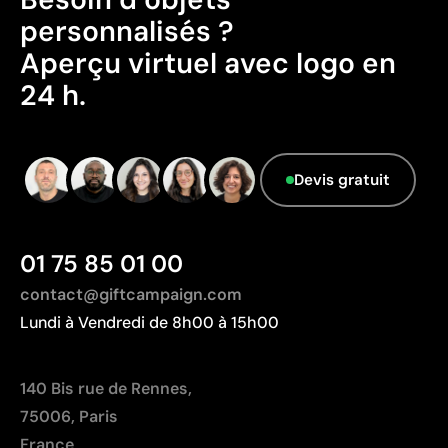
Idéal pour vêtements d’entreprise et casquettes
personnalisés ?
Ne s’écaille pas et ne se fissure pas avec le temps
Aperçu virtuel avec logo en
Limites
24 h.
Les détails très petits peuvent se perdre
Non recommandé pour les logos avec beaucoup de
couleurs ou dégradés
Devis gratuit
Coût moins compétitif pour des marquages très
grands
01 75 85 01 00
contact@giftcampaign.com
Lundi à Vendredi de 8h00 à 15h00
140 Bis rue de Rennes,
75006, Paris
France