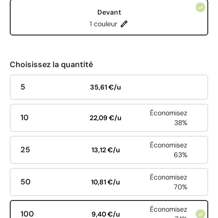
Devant
1 couleur
Choisissez la quantité
5
35,61 €/u
Économisez
10
22,09 €/u
38%
Économisez
25
13,12 €/u
63%
Économisez
50
10,81 €/u
70%
Économisez
100
9,40 €/u