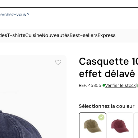
des
T-shirts
Cuisine
Nouveautés
Best-sellers
Express
Casquette 1
effet délavé
|
|
REF. 45855
Vérifier le stock
Sélectionnez la couleur