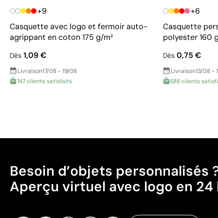
+9
+6
Casquette avec logo et fermoir auto-
Casquette pers
agrippant en coton 175 g/m²
polyester 160 
1,09 €
0,75 €
Dès
Dès
Livraison
17/08 - 19/08
Livraison
13/08 - 
747 clients satisfaits
688 clients satisf
Besoin d’objets personnalisés 
Aperçu virtuel avec logo en 24 