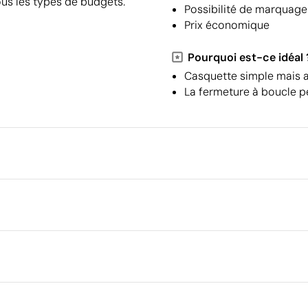
ous les types de budgets.
Possibilité de marquag
Prix économique
Pourquoi est-ce idéal 
Casquette simple mais a
La fermeture à boucle p
Emballage
Emballage intermédiaire
Dimensions de la boîte extéri
cm
leur
Broderie
Volume de la boîte extérieure
Poids de la boîte extérieure
Quantité par boîte
Ce qui rend ce produit durable