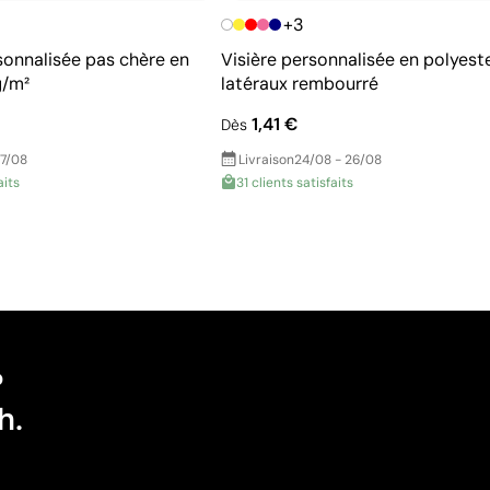
+3
onnalisée pas chère en
Visière personnalisée en polyest
g/m²
latéraux rembourré
1,41 €
Dès
17/08
Livraison
24/08 - 26/08
aits
31 clients satisfaits
?
h.