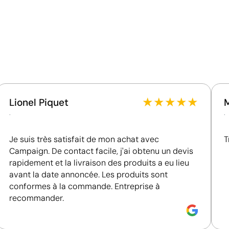
Matériau - Points: 32 / 40
Utilise des ressources renouvelables d'origine
naturelle.
★
★
★
★
★
Lionel Piquet
.
.
Je suis très satisfait de mon achat avec
T
Campaign. De contact facile, j'ai obtenu un devis
rapidement et la livraison des produits a eu lieu
avant la date annoncée. Les produits sont
conformes à la commande. Entreprise à
recommander.
Couleurs unies intenses avec un excellent rappor