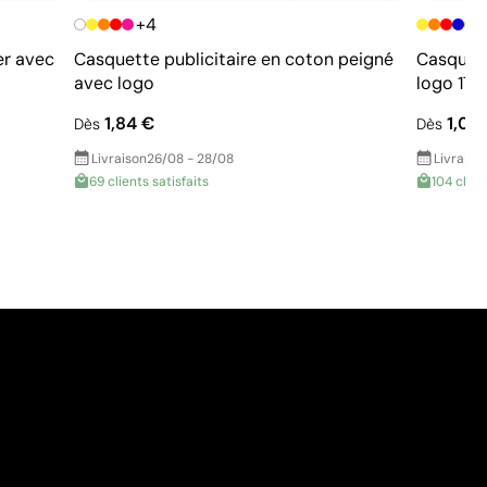
+4
+
er avec
Casquette publicitaire en coton peigné
Casquett
avec logo
logo 175
1,84 €
1,08
Dès
Dès
Livraison
26/08 - 28/08
Livraiso
69 clients satisfaits
104 clien