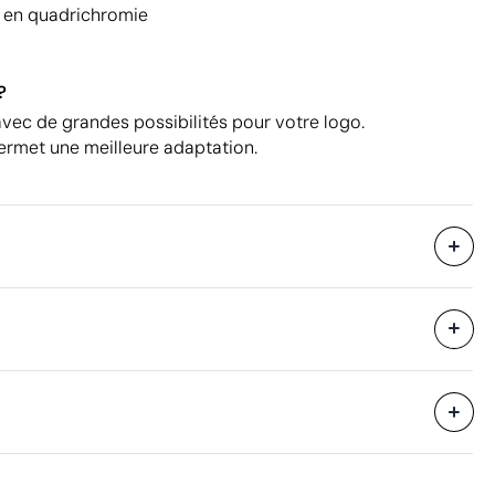
e en quadrichromie
?
vec de grandes possibilités pour votre logo.
ermet une meilleure adaptation.
50
68 x 45 x 38 cm
eure
0.12 m³
16.75 kg
200
Aspects à améliorer