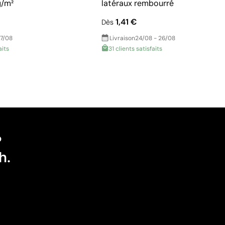
g/m²
latéraux rembourré
1,41 €
Dès
17/08
Livraison
24/08 - 26/08
aits
31 clients satisfaits
?
h.