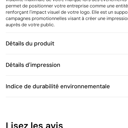
permet de positionner votre entreprise comme une entit
renforçant l'impact visuel de votre logo. Elle est un suppo
campagnes promotionnelles visant à créer une impressi
auprès de votre public.
Détails du produit
Caractéristiques
Détails d'impression
53174
Code du produit
45 unités
Quantité minimum
75 g
Sérigraphie ou tampographie
Transfert
Poids
Indice de durabilité environnementale
Coton / Polye
Matière
Chine
Pays de fabrication
6505 00 30
Code Intrastat
Zones d'impression disponibles
Juin 2025
Dans notre collection depuis
42
Espagne
Pays d'envoi
Lisez les avis