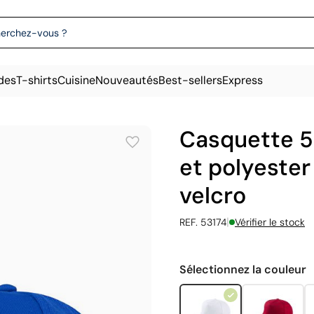
des
T-shirts
Cuisine
Nouveautés
Best-sellers
Express
Casquette 5
et polyester
velcro
|
REF. 53174
Vérifier le stock
Sélectionnez la couleur