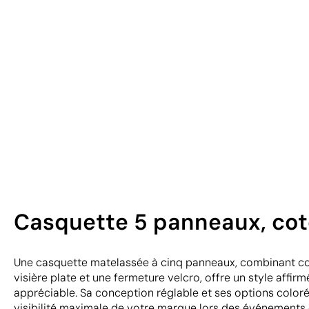
Casquette 5 panneaux, coto
Une casquette matelassée à cinq panneaux, combinant co
visière plate et une fermeture velcro, offre un style affirm
appréciable. Sa conception réglable et ses options color
visibilité maximale de votre marque lors des événements 