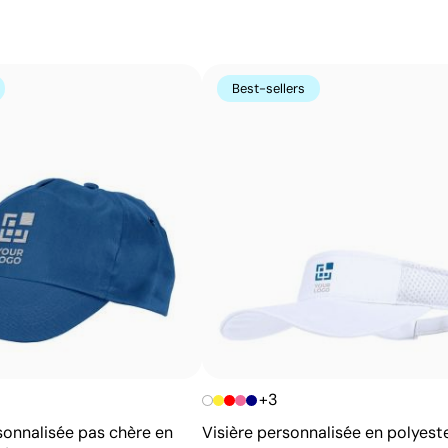
choisies en fonction de la forme et du matériau du produ
larges, tandis que la tampographie permet de marquer av
taille. L’atelier choisit pour vous la technique d’impress
d’obtenir un résultat net, durable et adapté au logo que 
Best-sellers
Avantages
Possibilité d’impression avec couleurs Pantone®
exactes
Techniques économiques pour quantités moyennes
et élevées
Couleurs du logo intenses et bien définies
Résultats homogènes pour les grandes séries
+3
onnalisée pas chère en
Visière personnalisée en polyest