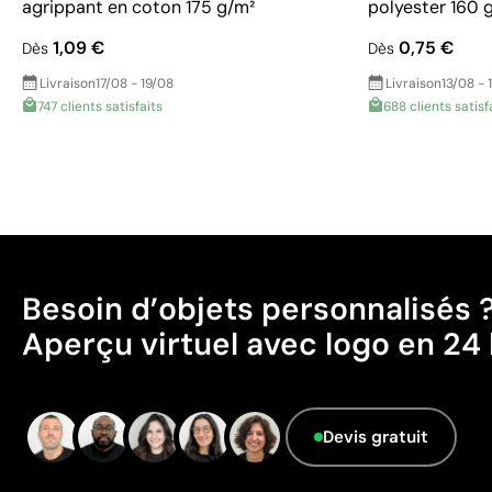
agrippant en coton 175 g/m²
polyester 160 
1,09 €
0,75 €
Dès
Dès
Livraison
17/08 - 19/08
Livraison
13/08 - 
747 clients satisfaits
688 clients satisf
Besoin d’objets personnalisés 
Aperçu virtuel avec logo en 24 
Devis gratuit