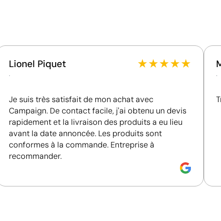
Utilise des ressources renouvelables d'origine
naturelle.
Certification du fournisseur - Points: 8 / 15
Fournisseur lié à une usine auditée selon une norme
reconnue, garantissant la vérification des
★
★
★
★
★
Lionel Piquet
conditions de travail.
.
.
Fournisseur récompensé par la médaille EcoVadis
Bronze, se situant parmi les 35 % des meilleures
Je suis très satisfait de mon achat avec
T
entreprises en matière de performance ESG.
Campaign. De contact facile, j'ai obtenu un devis
Fournisseur certifié ISO 14001, attestant d'un
Position:
zone 4
rapidement et la livraison des produits a eu lieu
système de gestion environnementale structuré.
Size:
40 x 40 mm
avant la date annoncée. Les produits sont
e:
Sérigraphie ou tampographie:
conformes à la commande. Entreprise à
maximum 1 couleur
recommander.
Combinaison de sérigraphie et de tampographie 
La sérigraphie et la tampographie sont deux techniques d