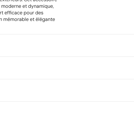
é moderne et dynamique,
rt efficace pour des
on mémorable et élégante
Emballage
Quantité minimale pour l'envo
palettes
Emballage intermédiaire
 sérigraphique
Transfert numérique en couleur
ster épais
Dimensions de la boîte extéri
Volume de la boîte extérieure
Poids de la boîte extérieure
Ce qui rend ce produit durable
Quantité par boîte
Matériau - Points: 32 / 40