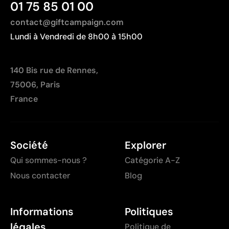
complexes
01 75 85 01 00
Chaque couleur entraîne un coût supplémentaire lié
contact@giftcampaign.com
à la préparation
Lundi à Vendredi de 8h00 à 15h00
Peu optimale pour les petites quantités
140 Bis rue de Rennes,
75006, Paris
France
Société
Explorer
Qui sommes-nous ?
Catégorie A-Z
Nous contacter
Blog
Informations
Politiques
légales
Politique de