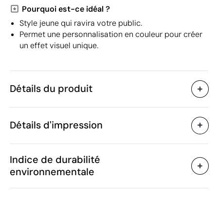
Pourquoi est-ce idéal ?
Style jeune qui ravira votre public.
Permet une personnalisation en couleur pour créer
un effet visuel unique.
Détails du produit
Caractéristiques
Détails d'impression
38936
Code du produit
55 unités
Quantité minimum
52 g
Sérigraphie ou tampographie
Transfert
Poids
Indice de durabilité
Polyester
Matière
environnementale
Chine
Pays de fabrication
6505 00 30
Code Intrastat
Zones d'impression disponibles
Mai 2021
Dans notre collection
depuis