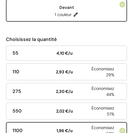
Devant
1 couleur
Choisissez la quantité
55
4,10 €/u
Économisez
110
2,93 €/u
29%
Économisez
275
2,30 €/u
44%
Économisez
550
2,02 €/u
51%
Économisez
1100
1,96 €/u