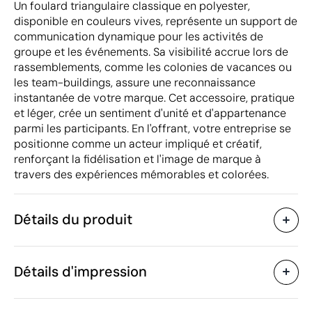
Un foulard triangulaire classique en polyester,
disponible en couleurs vives, représente un support de
communication dynamique pour les activités de
groupe et les événements. Sa visibilité accrue lors de
rassemblements, comme les colonies de vacances ou
les team-buildings, assure une reconnaissance
instantanée de votre marque. Cet accessoire, pratique
et léger, crée un sentiment d'unité et d'appartenance
parmi les participants. En l'offrant, votre entreprise se
positionne comme un acteur impliqué et créatif,
renforçant la fidélisation et l'image de marque à
travers des expériences mémorables et colorées.
Détails du produit
Caractéristiques
Détails d'impression
52685
Code du produit
100
Quantité minimum
100 x 70 x 70 cm
Sérigraphie ou tampographie
Sublimati
Taille