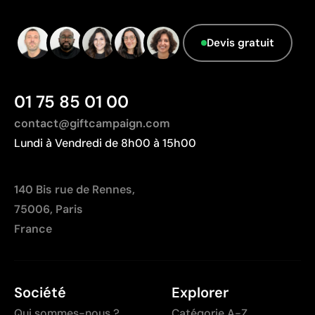
Techniques économiques pour quantités moyennes
et élevées
Devis gratuit
Couleurs du logo intenses et bien définies
Résultats homogènes pour les grandes séries
01 75 85 01 00
Limites
contact@giftcampaign.com
Ne permet pas les photographies ni les dégradés
complexes
Lundi à Vendredi de 8h00 à 15h00
Chaque couleur entraîne un coût supplémentaire lié
à la préparation
140 Bis rue de Rennes,
Peu optimale pour les petites quantités
75006, Paris
France
Société
Explorer
Qui sommes-nous ?
Catégorie A-Z