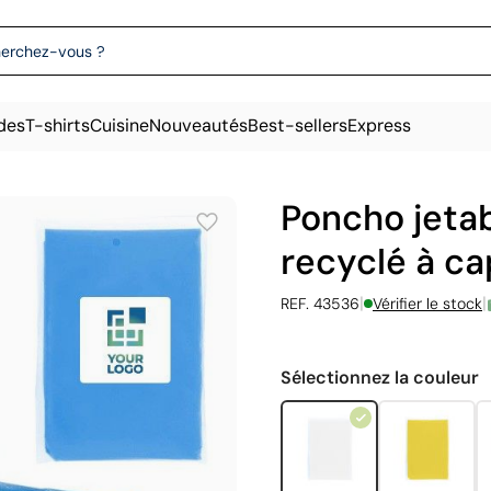
des
T-shirts
Cuisine
Nouveautés
Best-sellers
Express
Poncho jetab
recyclé à ca
|
|
REF. 43536
Vérifier le stock
Sélectionnez la couleur