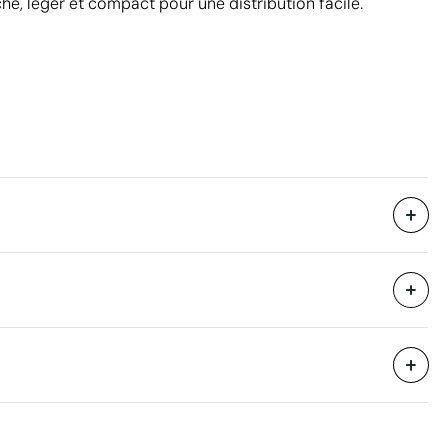
he, léger et compact pour une distribution facile.
300 unités
30 x 42 x 35 cm
eure
0.044 m³
15 kg
300 unités
Aspects à améliorer