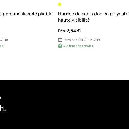
e personnalisable pliable
Housse de sac à dos en polyeste
haute visibilité
2,54 €
Dès
14/08
Livraison
18/08 - 20/08
its
14 clients satisfaits
?
h.