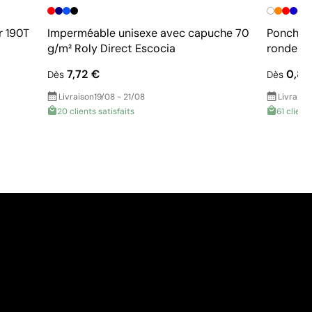
+
r 190T
Imperméable unisexe avec capuche 70
Poncho p
g/m² Roly Direct Escocia
ronde
7,72 €
0,83
Dès
Dès
Livraison
19/08 - 21/08
Livraiso
20 clients satisfaits
61 clients