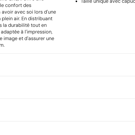
Taille unique avec capuc
le confort des
 avoir avec soi lors d'une
lein air. En distribuant
la durabilité tout en
adaptée à l'impression,
e image et d'assurer une
cm.
Emballage
Emballage intermédiaire
Dimensions de la boîte extéri
cm
Volume de la boîte extérieure
Poids de la boîte extérieure
yclé
Quantité par boîte
Ce qui rend ce produit durable