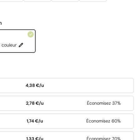
n
 couleur
4,38 €/u
2,78 €/u
Économisez 37%
1,74 €/u
Économisez 60%
1,33 €/u
Économisez 70%