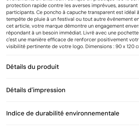
protection rapide contre les averses imprévues, assurant 
participants. Ce poncho à capuche transparent est idéal à
tempête de pluie à un festival ou tout autre événement en p
cet article, votre marque démontre un engagement envers 
répondant à un besoin immédiat. Livré avec une pochette 
c'est une manière efficace de renforcer positivement votr
visibilité pertinente de votre logo. Dimensions : 90 x 120 
Détails du produit
Caractéristiques
Détails d'impression
43536
Code du produit
25 unités
Quantité minimum
10 x 0.5 x 15 
Étiquette numérique en couleur
Taille
Indice de durabilité environnementale
33 g
Poids
Plastique rec
Matière
Chine
Pays de fabrication