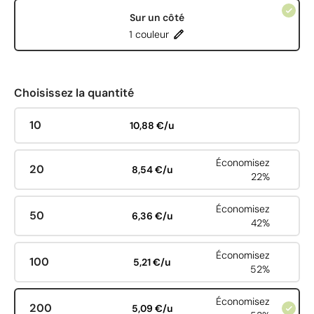
Sur un côté
1 couleur
Choisissez la quantité
10
10,88 €/u
Économisez
20
8,54 €/u
22%
Économisez
50
6,36 €/u
42%
Économisez
100
5,21 €/u
52%
Économisez
200
5,09 €/u