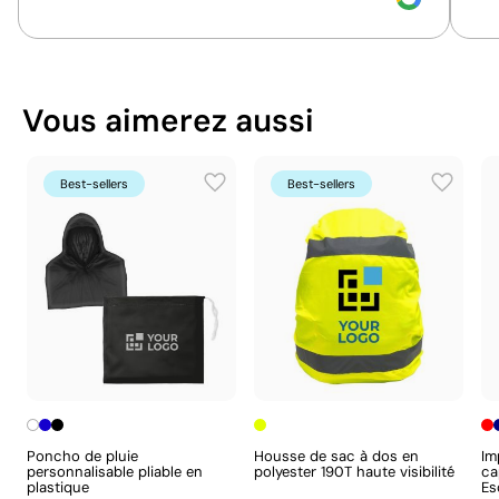
Position:
dos
Position:
po
Vous pouvez également le trouver dans
Size:
200x260 mm
Size:
120x1
Ce qui rend ce produit durable
Sérigraphie:
maximum 1 couleur
Sérigraphi
Goodies CSE
Cadeaux d'entreprise
Vous aimerez aussi
Certification du fournisseur - Points: 8 / 15
Fournisseur lié à une usine auditée selon une
norme reconnue, garantissant la vérification des
Best-sellers
Best-sellers
conditions de travail.
Fournisseur récompensé par la médaille
EcoVadis Bronze, se situant parmi les 35 % des
meilleures entreprises en matière de
performance ESG.
Aspects à améliorer
Poncho de pluie
Housse de sac à dos en
Im
personnalisable pliable en
polyester 190T haute visibilité
ca
Matériau - Points: 0 / 40
Couleurs unies intenses avec un excellent
plastique
Es