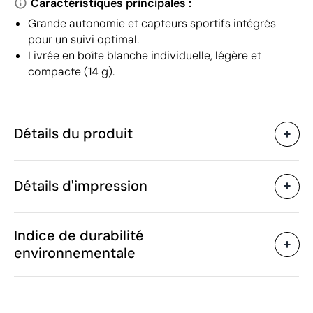
Caractéristiques principales :
Grande autonomie et capteurs sportifs intégrés
pour un suivi optimal.
Livrée en boîte blanche individuelle, légère et
compacte (14 g).
Détails du produit
Caractéristiques
Détails d'impression
42411
Code du produit
5 unités
Quantité minimum
1 unité
Tampographie
Vente par multiples de
Indice de durabilité
13.7 x 8.2 x 2.8 cm
Taille
environnementale
14 g
Poids
Plastique ABS / Plastique
Matière
Zones d'impression disponibles
TPU