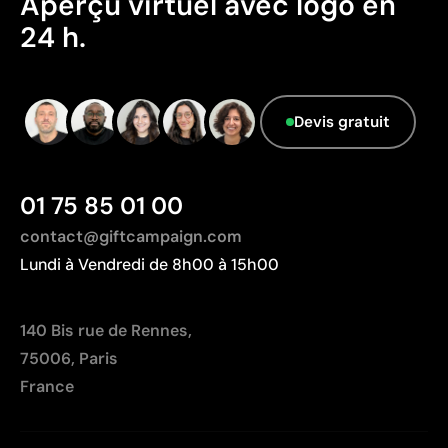
Aperçu virtuel avec logo en
Le fournisseur ne dispose pas de cette
24 h.
information.
Devis gratuit
01 75 85 01 00
contact@giftcampaign.com
Lundi à Vendredi de 8h00 à 15h00
140 Bis rue de Rennes,
75006, Paris
France