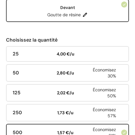
Devant
Goutte de résine
Choisissez la quantité
25
4,00 €/u
Économisez
50
2,80 €/u
30%
Économisez
125
2,02 €/u
50%
Économisez
250
1,73 €/u
57%
Économisez
500
1,57 €/u