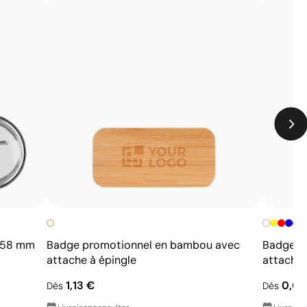
+
Ø 58 mm
Badge promotionnel en bambou avec
Badge pe
attache à épingle
attache 
1,13 €
0,09
Dès
Dès