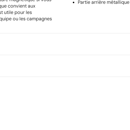
Partie arrière métalliqu
ique convient aux
t utile pour les
’équipe ou les campagnes
Emballage
Quantité minimale pour l'envo
palettes
Dimensions de la boîte extéri
Ce qui rend ce produit durable
Volume de la boîte extérieure
Poids de la boîte extérieure
Matériau - Points: 24 / 40
Quantité par boîte
Dispose de composants hautement recyclables au
sein des systèmes de recyclage existants.
Certification du fournisseur - Points: 9 / 15