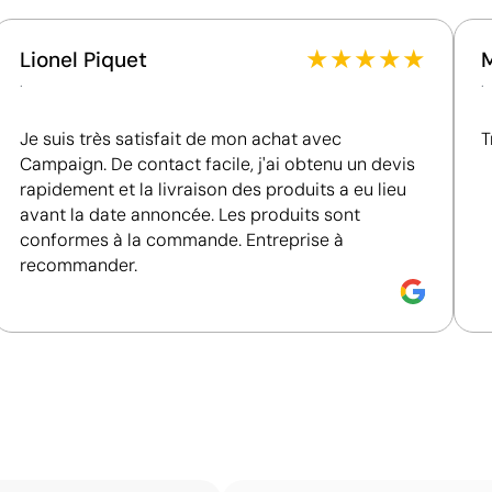
Fournisseur récompensé par la médaille EcoVadis
Silver, figurant parmi les 15 % des entreprises les
★
★
★
★
★
Lionel Piquet
mieux classées de son secteur en matière de
.
.
performance ESG.
Je suis très satisfait de mon achat avec
T
Campaign. De contact facile, j'ai obtenu un devis
rapidement et la livraison des produits a eu lieu
avant la date annoncée. Les produits sont
conformes à la commande. Entreprise à
recommander.