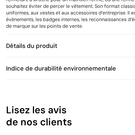
souhaitez éviter de percer le vêtement. Son format class
uniformes, aux vestes et aux accessoires d’entreprise. Il es
événements, les badges internes, les reconnaissances d
de marque sur les points de vente.
Détails du produit
Caractéristiques
Indice de durabilité environnementale
53450
Code du produit
25
Quantité minimum
2.2 cm
Taille
4 g
Poids
Métal
35
Matière
Lisez les avis
Chine
Pays de fabrication
/100
7319 90 90
Code Intrastat
de nos clients
Juillet 2025
Dans notre collection depuis
Cet indice est un outil de transparence qui permet de
Pays-Bas
Pays d'envoi