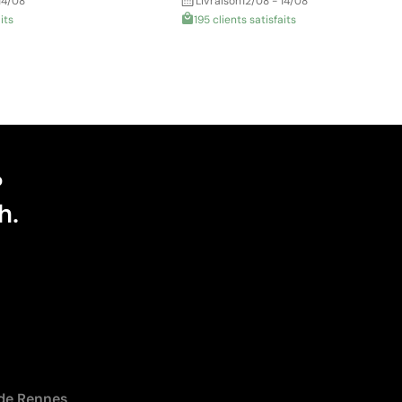
14/08
Livraison
12/08 - 14/08
its
195 clients satisfaits
?
h.
 de Rennes,