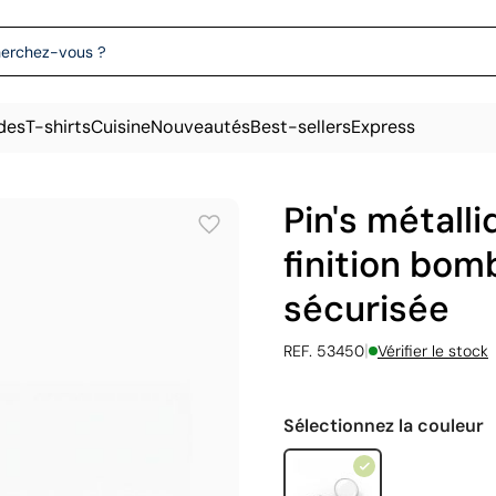
des
T-shirts
Cuisine
Nouveautés
Best-sellers
Express
Pin's métall
finition bom
sécurisée
|
REF. 53450
Vérifier le stock
Sélectionnez la couleur