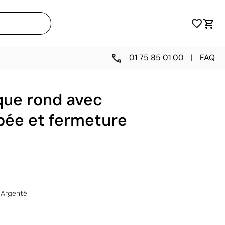
01 75 85 01 00
|
FAQ
ique rond avec
bée et fermeture
Argenté