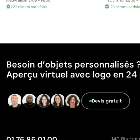
Livraison
12/08 - 14/08
Livraison
12/08 - 
222 clients satisfaits
123 clients satisfa
Besoin d’objets personnalisés 
Aperçu virtuel avec logo en 24 
Devis gratuit
01 75 85 01 00
140 Bis rue