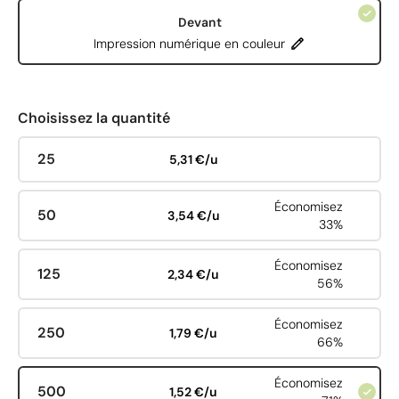
Devant
Impression numérique en couleur
Choisissez la quantité
25
5,31 €/u
Économisez
50
3,54 €/u
33%
Économisez
125
2,34 €/u
56%
Économisez
250
1,79 €/u
66%
Économisez
500
1,52 €/u