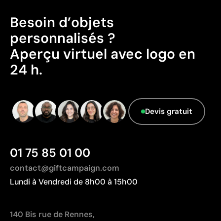
Parfaite pour les designs avec dégradés et ombres
Le fournisseur ne dispose pas de cette
Technique d’impression économique
Besoin d’objets
information.
personnalisés ?
Limites
Aperçu virtuel avec logo en
Résistance inférieure à des techniques comme la
24 h.
gravure ou la sérigraphie
Peut être moins compétitive sur de grandes séries
avec des designs simples
Devis gratuit
01 75 85 01 00
contact@giftcampaign.com
Lundi à Vendredi de 8h00 à 15h00
140 Bis rue de Rennes,