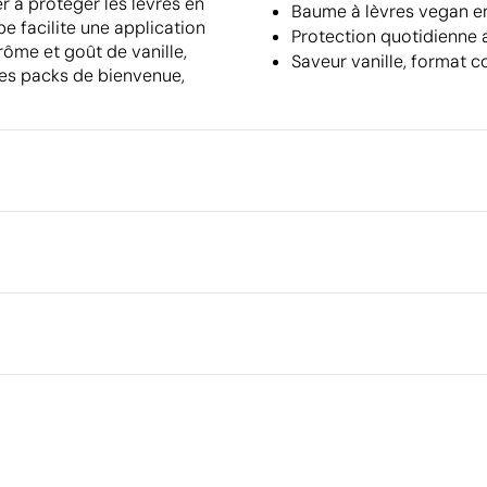
r à protéger les lèvres en
Baume à lèvres vegan en
be facilite une application
Protection quotidienne 
Arôme et goût de vanille,
Saveur vanille, format 
des packs de bienvenue,
Emballage
Emballage intermédiaire
Dimensions de la boîte extéri
couleur
Volume de la boîte extérieure
Poids de la boîte extérieure
Quantité par boîte
Ce qui rend ce produit durable
Certification du fournisseur - Points: 8 / 15