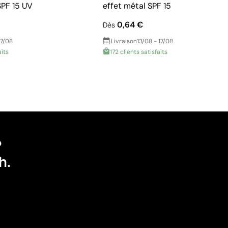
SPF 15 UV
effet métal SPF 15
0,64 €
Dès
17/08
Livraison
13/08 - 17/08
aits
172 clients satisfaits
?
h.