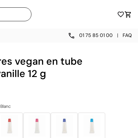
01 75 85 01 00
|
FAQ
res vegan en tube
anille 12 g
Blanc