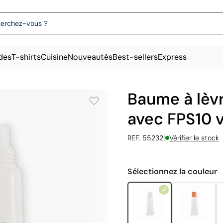
des
T-shirts
Cuisine
Nouveautés
Best-sellers
Express
Baume à lèv
avec FPS10 v
|
REF. 55232
Vérifier le stock
Sélectionnez la couleur