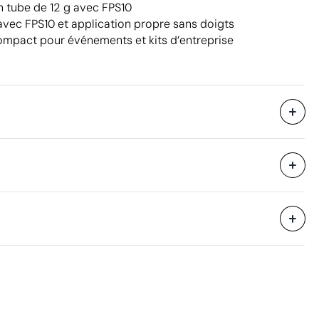
 tube de 12 g avec FPS10
avec FPS10 et application propre sans doigts
compact pour événements et kits d’entreprise
50 unités
24 x 20.5 x 52 cm
eure
0.026 m³
8 kg
500 unités
Aspects à améliorer
Matériau - Points: 0 / 40