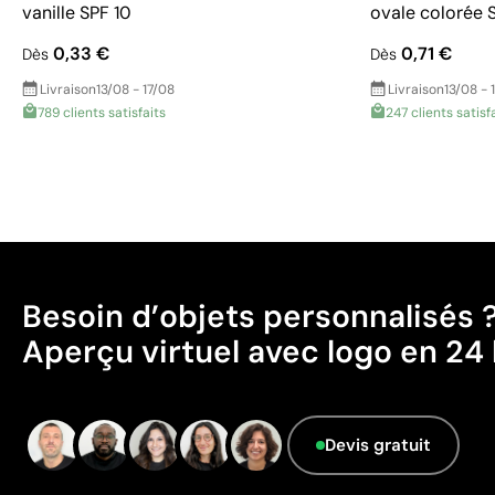
vanille SPF 10
ovale colorée 
0,33 €
0,71 €
Dès
Dès
Livraison
13/08 - 17/08
Livraison
13/08 - 
789 clients satisfaits
247 clients satisf
Besoin d’objets personnalisés 
Aperçu virtuel avec logo en 24 
Devis gratuit