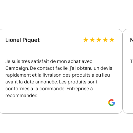
Fournisseur lié à une usine auditée selon une norme
reconnue, garantissant la vérification des
conditions de travail.
Fournisseur récompensé par la médaille EcoVadis
Bronze, se situant parmi les 35 % des meilleures
entreprises en matière de performance ESG.
★
★
★
★
★
Lionel Piquet
.
.
Je suis très satisfait de mon achat avec
T
Campaign. De contact facile, j'ai obtenu un devis
rapidement et la livraison des produits a eu lieu
avant la date annoncée. Les produits sont
conformes à la commande. Entreprise à
recommander.
Impression de petits détails sur des surfaces in
La tampographie transfère l’encre d’une plaque gravée à
formes incurvées ou irrégulières. Elle est conçue pour i
porte-clés, des gadgets et des objets de petite taille où