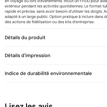
en voyage ou lors d’événements. Inclut un FPS10 pour aide
extérieur pendant les activités quotidiennes. Le format tu
rapide et précise, sans avoir besoin d’utiliser les doigts. 
adapté à un large public. Option pratique à inclure dans 
des actions de fidélisation ou des kits d’entreprise.
Détails du produit
Caractéristiques
Détails d'impression
55232
Code du produit
25 unités
Quantité minimum
3 x 7 x 2 cm
Tampographie
Étiquette numérique en 
Taille
Indice de durabilité environnementale
16 g
Poids
Chine
Pays de fabrication
3304 99 00
Code Intrastat
Zones d'impression disponibles
Janvier 2026
Dans notre collection depuis
10
Pologne
Pays d'envoi
Lisez les avis