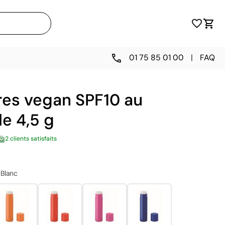
01 75 85 01 00
|
FAQ
res vegan SPF10 au
le 4,5 g
2 clients satisfaits
Blanc