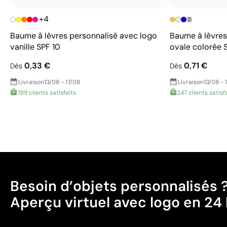
+4
Baume à lèvres personnalisé avec logo
Baume à lèvres
vanille SPF 10
ovale colorée 
0,33 €
0,71 €
Dès
Dès
Livraison
13/08 - 17/08
Livraison
13/08 - 
789 clients satisfaits
247 clients satisf
Besoin d’objets personnalisés 
Aperçu virtuel avec logo en 24 