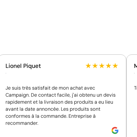
Ce qui rend ce produit durable
Certification du fournisseur - Points: 8 / 15
Fournisseur lié à une usine auditée selon une norme
reconnue, garantissant la vérification des
conditions de travail.
Fournisseur récompensé par la médaille EcoVadis
Bronze, se situant parmi les 35 % des meilleures
entreprises en matière de performance ESG.
★
★
★
★
★
Lionel Piquet
.
.
Je suis très satisfait de mon achat avec
T
Campaign. De contact facile, j'ai obtenu un devis
rapidement et la livraison des produits a eu lieu
avant la date annoncée. Les produits sont
conformes à la commande. Entreprise à
recommander.
Impression de petits détails sur des surfaces in
La tampographie transfère l’encre d’une plaque gravée à