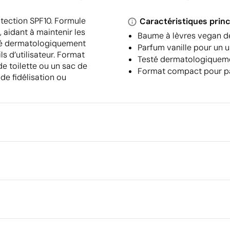
tection SPF10. Formule
Caractéristiques princ
 aidant à maintenir les
Baume à lèvres vegan de
esté dermatologiquement
Parfum vanille pour un u
ls d’utilisateur. Format
Testé dermatologiqueme
e toilette ou un sac de
Format compact pour p
de fidélisation ou
Emballage
Emballage intermédiaire
Dimensions de la boîte extéri
m
couleur
Sérigraphie circulaire
Volume de la boîte extérieure
Poids de la boîte extérieure
Quantité par boîte