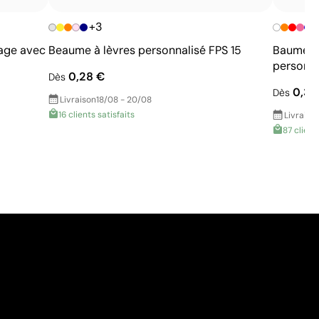
+3
lage avec
Beaume à lèvres personnalisé FPS 15
Baume à 
personna
0,28 €
Dès
0,35
Dès
Livraison
18/08 - 20/08
16 clients satisfaits
Livraiso
87 client