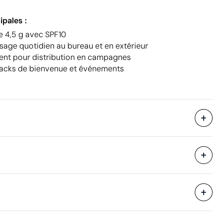
ipales :
 4,5 g avec SPF10
sage quotidien au bureau et en extérieur
nt pour distribution en campagnes
acks de bienvenue et événements
100 unités
18 x 17.5 x 32.5 cm
eure
0.01 m³
4.4 kg
400 unités