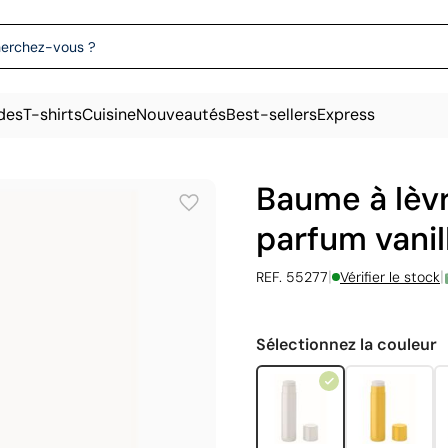
des
T-shirts
Cuisine
Nouveautés
Best-sellers
Express
Baume à lèv
parfum vanil
|
|
REF. 55277
Vérifier le stock
Sélectionnez la couleur