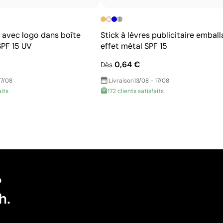
 avec logo dans boîte
Stick à lèvres publicitaire embal
SPF 15 UV
effet métal SPF 15
0,64 €
Dès
17/08
Livraison
13/08 - 17/08
aits
172 clients satisfaits
?
h.