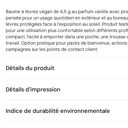
Baume à lèvres vegan de 4,5 g au parfum vanille avec pro
pensée pour un usage quotidien en extérieur et au bureau,
lèvres protégées face à l’exposition au soleil. Produit t
pour une utilisation plus confortable selon différents profi
compact, facile à emporter dans une poche, une trousse d
travail. Option pratique pour packs de bienvenue, actions 
campagnes sur les points de contact client.
Détails du produit
Caractéristiques
Détails d'impression
55277
Code du produit
50 unités
Quantité minimum
7 x 1.5 x 1.5 c
Tampographie
Étiquette numérique en 
Taille
Indice de durabilité environnementale
11 g
Poids
Chine
Pays de fabrication