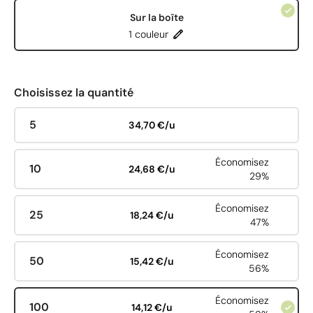
Sur la boîte
1 couleur
Choisissez la quantité
5
34,70 €/u
Économisez
10
24,68 €/u
29%
Économisez
25
18,24 €/u
47%
Économisez
50
15,42 €/u
56%
Économisez
100
14,12 €/u