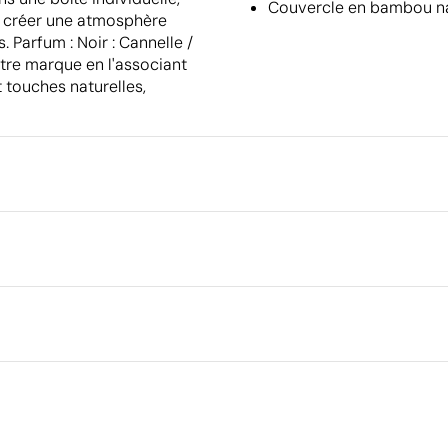
Couvercle en bambou nat
de créer une atmosphère
 Parfum : Noir : Cannelle /
otre marque en l'associant
t touches naturelles,
Emballage
Type d'emballage individuel
Dimensions de la boîte extéri
e
Sérigraphie
Gravure laser
Im
Poids de la boîte extérieure
Quantité par boîte
u / Cire végétale et paraffine
 5%
Ce qui rend ce produit durable