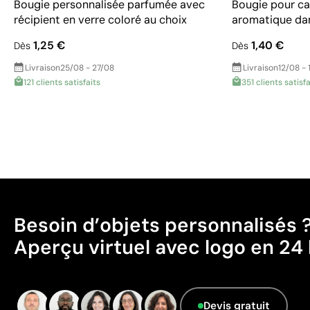
Bougie personnalisée parfumée avec
Bougie pour ca
récipient en verre coloré au choix
aromatique dan
1,25 €
1,40 €
Dès
Dès
Livraison
25/08 - 27/08
Livraison
12/08 - 
121 clients satisfaits
351 clients satisfa
Besoin d’objets personnalisés 
Aperçu virtuel avec logo en 24 
Devis gratuit