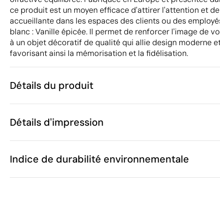
ce produit est un moyen efficace d'attirer l'attention et 
accueillante dans les espaces des clients ou des employés.
blanc : Vanille épicée. Il permet de renforcer l'image de v
à un objet décoratif de qualité qui allie design moderne e
favorisant ainsi la mémorisation et la fidélisation.
Détails du produit
Caractéristiques
Détails d'impression
40520
Code du produit
5 unités
Quantité minimum
ø7 cm
Étiquette en coton
Sérigraphie circulair
Taille
Indice de durabilité environnementale
406 g
Poids
Verre / Bambo
Matière
95%, parfum
Espagne
Zones d'impression disponibles
Pays de fabrication
46
3406 00 00
Code Intrastat