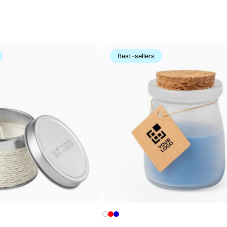
Étiquette en coton pour pour afficher naturelle
L’étiquette en coton permet de personnaliser des vête
tissu naturel sur lequel le logo est imprimé ou tissé. Cet
marque subtil et soigné. Elle est parfaite pour renforce
Best-sellers
artisanale.
Avantages
Apporte un détail de marque discret et élégant
Tissu en coton au toucher naturel
Idéal pour des campagnes à orientation écologique
S’intègre parfaitement aux vêtements et
accessoires textiles