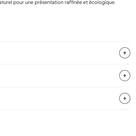
urel pour une présentation raffinée et écologique.
Livré dans un emballage individuel
23 x 16 x 11 cm
eure
2.45 kg
pression numérique en couleur
6 unités
Aspects à améliorer