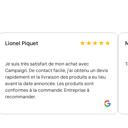
Matériau - Points: 24 / 40
Dispose de composants hautement recyclables au
sein des systèmes de recyclage existants.
Emballage - Points: 8 / 10
Embalaje de papel / cartón reciclable
★
★
★
★
★
Lionel Piquet
Pays d’origine - Points: 10 / 10
.
.
Fabriqué en Espagne, en Europe, avec une plus
grande proximité du marché et des normes
Je suis très satisfait de mon achat avec
réglementaires élevées.
T
Campaign. De contact facile, j'ai obtenu un devis
rapidement et la livraison des produits a eu lieu
avant la date annoncée. Les produits sont
Position:
étiquette
P
conformes à la commande. Entreprise à
recommander.
Size:
50 x 50 mm
S
:
maximum 1 couleur
Étiquette en coton:
maximum 1 couleur
É