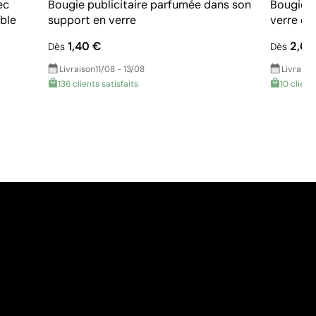
ec
Bougie publicitaire parfumée dans son
Bougie p
ble
support en verre
verre do
1,40 €
2,02
Dès
Dès
Livraison
11/08 - 13/08
Livraiso
136 clients satisfaits
10 client