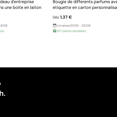
deau d'entreprise
Bougie de differents parfums av
s une boîte en laiton
etiquette en carton personnalisa
1,37 €
Dès
14/08
Livraison
21/08 - 25/08
its
217 clients satisfaits
?
h.