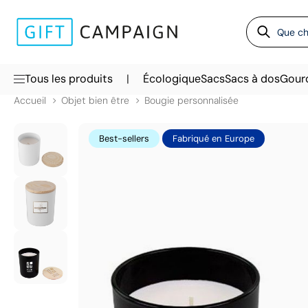
|
Tous les produits
Écologique
Sacs
Sacs à dos
Gour
Accueil
Objet bien être
Bougie personnalisée
Best-sellers
Fabriqué en Europe