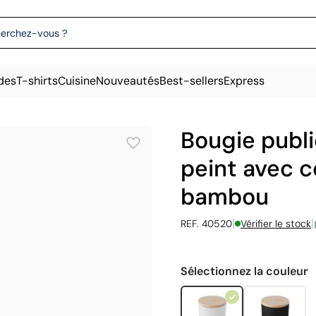
des
T-shirts
Cuisine
Nouveautés
Best-sellers
Express
Bougie publi
peint avec c
bambou
|
|
REF. 40520
Vérifier le stock
Sélectionnez la couleur