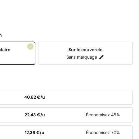
n
laire
Sur le couvercle
Sans marquage
40,62 €/u
22,43 €/u
Économisez 45%
12,39 €/u
Économisez 70%