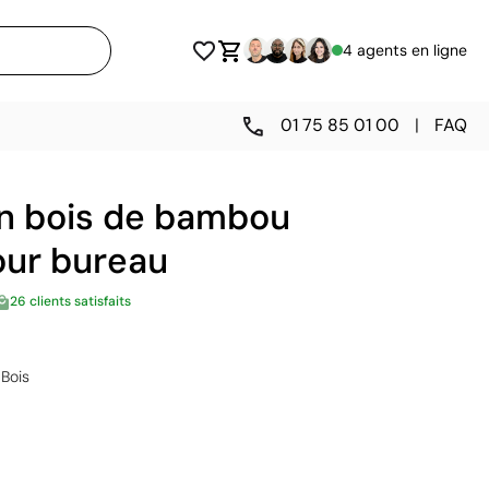
4 agents en ligne
01 75 85 01 00
|
FAQ
en bois de bambou
our bureau
26 clients satisfaits
Bois