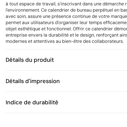
à tout espace de travail, s'inscrivant dans une démarche
l'environnement. Ce calendrier de bureau perpétuel en b
avec soin, assure une présence continue de votre marque s
permet aux utilisateurs d'organiser leur temps efficacemen
objet esthétique et fonctionnel. Offrir ce calendrier dém
entreprise envers la durabilité et le design, renforçant ain
modernes et attentives au bien-être des collaborateurs.
Détails du produit
Caractéristiques
Détails d'impression
33028
Code du produit
5 unités
Quantité minimum
13 x 4 x 5.5 c
Tampographie
Gravure laser
Taille
Indice de durabilité
150 g
Poids
Bambou
Matière
Chine
Pays de fabrication