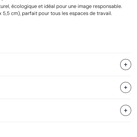
rel, écologique et idéal pour une image responsable.
 5,5 cm), parfait pour tous les espaces de travail.
2400 unités
i avec des
50 x 29.5 x 33.5 cm
eure
0.049 m³
14.98 kg
100 unités
Aspects à améliorer