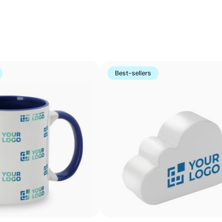
Impression de petits détails sur des surfaces in
La tampographie transfère l’encre d’une plaque gravée à
formes incurvées ou irrégulières. Elle est conçue pour i
porte-clés, des gadgets et des objets de petite taille où
Best-sellers
Avantages
Possibilité d’impression avec couleurs Pantone®
exactes
Permet l’impression sur surfaces incurvées et
irrégulières
Bonne définition des textes et logos
Prix compétitifs pour les grandes quantités