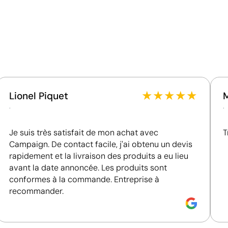
Matériau - Points: 32 / 40
Utilise des ressources renouvelables d'origine
naturelle.
Certification du fournisseur - Points: 8 / 15
SE
Fournisseur lié à une usine auditée selon une norme
reconnue, garantissant la vérification des
★
★
★
★
★
Lionel Piquet
conditions de travail.
.
.
Fournisseur récompensé par la médaille EcoVadis
Bronze, se situant parmi les 35 % des meilleures
Je suis très satisfait de mon achat avec
T
entreprises en matière de performance ESG.
Campaign. De contact facile, j'ai obtenu un devis
rapidement et la livraison des produits a eu lieu
avant la date annoncée. Les produits sont
Position:
côté 1
P
conformes à la commande. Entreprise à
recommander.
Size:
20x20 mm
S
imum 4 couleurs
Tampographie:
maximum 4 couleurs
T