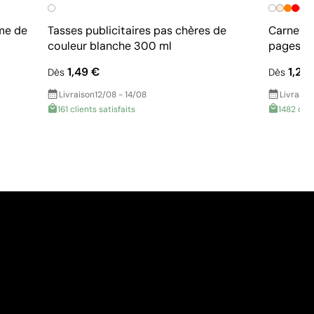
me de
Tasses publicitaires pas chères de
Carnet p
couleur blanche 300 ml
pages li
1,49 €
1,26
Dès
Dès
Livraison
12/08 - 14/08
Livraiso
161 clients satisfaits
1482 clie