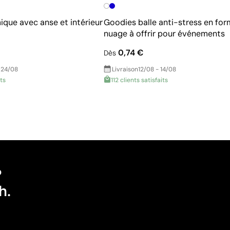
ique avec anse et intérieur
Goodies balle anti-stress en for
nuage à offrir pour événements
0,74 €
Dès
 24/08
Livraison
12/08 - 14/08
its
112 clients satisfaits
?
h.