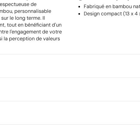
 respectueuse de
Fabriqué en bambou natu
ambou, personnalisable
Design compact (13 x 4 x
ur le long terme. Il
t, tout en bénéficiant d'un
ontre l'engagement de votre
si la perception de valeurs
Emballage
Quantité minimale pour l'envo
palettes
m
Dimensions de la boîte extéri
Volume de la boîte extérieure
Poids de la boîte extérieure
Quantité par boîte
Ce qui rend ce produit durable