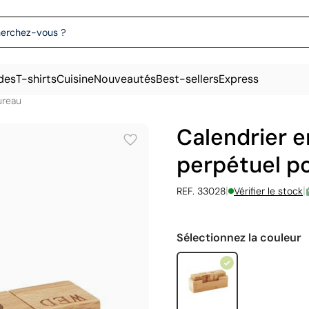
des
T-shirts
Cuisine
Nouveautés
Best-sellers
Express
ureau
Calendrier 
perpétuel p
|
|
REF. 33028
Vérifier le stock
Sélectionnez la couleur