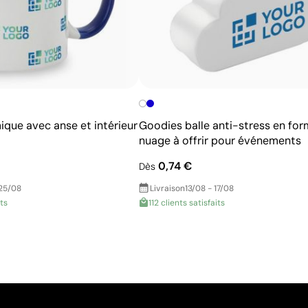
ique avec anse et intérieur
Goodies balle anti-stress en for
nuage à offrir pour événements
0,74 €
Dès
 25/08
Livraison
13/08 - 17/08
its
112 clients satisfaits