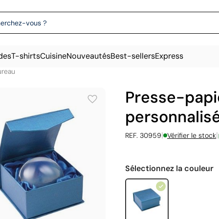
des
T-shirts
Cuisine
Nouveautés
Best-sellers
Express
ureau
Presse-papi
personnalis
|
|
REF. 30959
Vérifier le stock
Sélectionnez la couleur