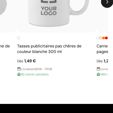
me de
Tasses publicitaires pas chères de
Carnet p
couleur blanche 300 ml
pages li
1,49 €
1,26
Dès
Dès
Livraison
13/08 - 17/08
Livraiso
161 clients satisfaits
1482 clie