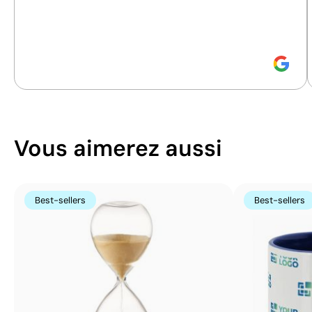
Découvrez comment nous calculons notre indice de
couleur
durabilité.
Vous aimerez aussi
Best-sellers
Best-sellers