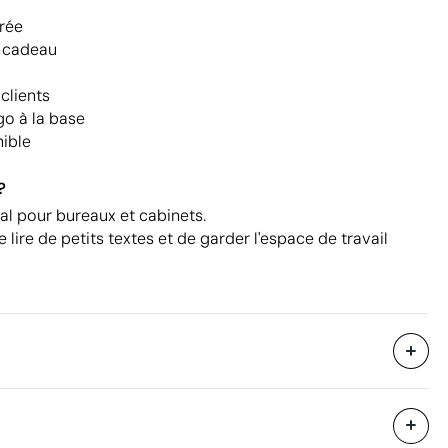
rée
e cadeau
clients
go à la base
nible
?
nal pour bureaux et cabinets.
e lire de petits textes et de garder l'espace de travail
880 unités
i avec des