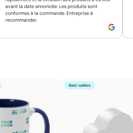
avant la date annoncée. Les produits sont
conformes à la commande. Entreprise à
recommander.
Impression de petits détails sur des surfaces in
La tampographie transfère l’encre d’une plaque gravée à
formes incurvées ou irrégulières. Elle est conçue pour i
porte-clés, des gadgets et des objets de petite taille où
Avantages
Possibilité d’impression avec couleurs Pantone®
Best-sellers
exactes
Permet l’impression sur surfaces incurvées et
irrégulières
Bonne définition des textes et logos
Prix compétitifs pour les grandes quantités