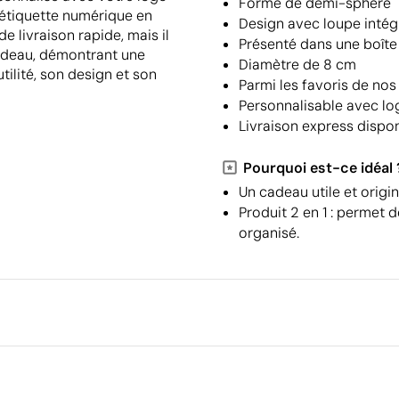
Forme de demi-sphère
 étiquette numérique en
Design avec loupe intég
e livraison rapide, mais il
Présenté dans une boît
cadeau, démontrant une
Diamètre de 8 cm
tilité, son design et son
Parmi les favoris de nos 
Personnalisable avec lo
Livraison express dispo
Pourquoi est-ce idéal 
Un cadeau utile et origi
Produit 2 en 1 : permet d
organisé.
Emballage
Quantité minimale pour l'envo