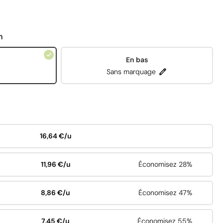
n
En bas
Sans marquage
16,64 €/u
11,96 €/u
Économisez 28%
8,86 €/u
Économisez 47%
7,45 €/u
Économisez 55%