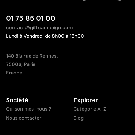
multicolores
Non adaptée à l’impression de photographies ou de
01 75 85 01 00
dégradés
contact@giftcampaign.com
Lundi à Vendredi de 8h00 à 15h00
140 Bis rue de Rennes,
75006, Paris
France
Société
Explorer
Qui sommes-nous ?
Catégorie A-Z
Nous contacter
Blog