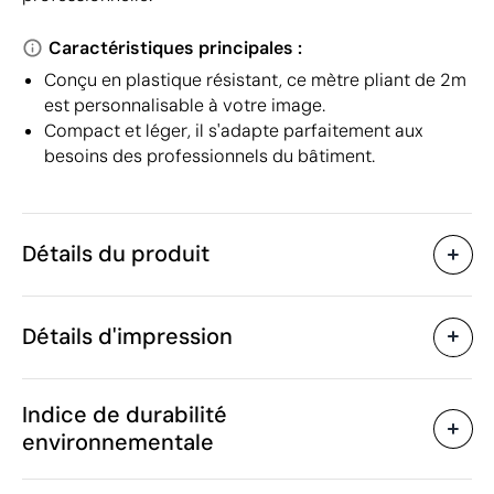
Caractéristiques principales :
Conçu en plastique résistant, ce mètre pliant de 2m
est personnalisable à votre image.
Compact et léger, il s'adapte parfaitement aux
besoins des professionnels du bâtiment.
Détails du produit
Caractéristiques
Détails d'impression
33196
Code du produit
25 unités
Quantité minimum
23 x 1.3 x 2.6 cm
Tampographie
Impression numérique en
Taille
Indice de durabilité
102 g
Poids
environnementale
Plastique
Matière
Chine
Pays de fabrication