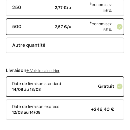
Économisez
250
2,77 €/u
56%
Économisez
500
2,57 €/u
59%
Autre quantité
+
Livraison
Voir le calendrier
Date de livraison standard
Gratuit
14/08 au 18/08
Date de livraison express
+246,40 €
12/08 au 14/08