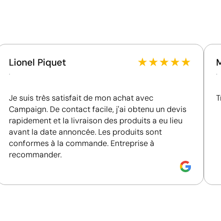
Fournisseur lié à une usine auditée selon une norme
reconnue, garantissant la vérification des
conditions de travail.
Fournisseur récompensé par la médaille EcoVadis
Bronze, se situant parmi les 35 % des meilleures
entreprises en matière de performance ESG.
★
★
★
★
★
Lionel Piquet
.
.
Je suis très satisfait de mon achat avec
T
Campaign. De contact facile, j'ai obtenu un devis
rapidement et la livraison des produits a eu lieu
avant la date annoncée. Les produits sont
conformes à la commande. Entreprise à
recommander.
Couleurs unies intenses avec une définition max
Le transfert sérigraphique combine la qualité de la sérig