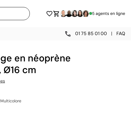
5 agents en ligne
01 75 85 01 00
|
FAQ
lage en néoprène
e, Ø16 cm
ées
Multicolore