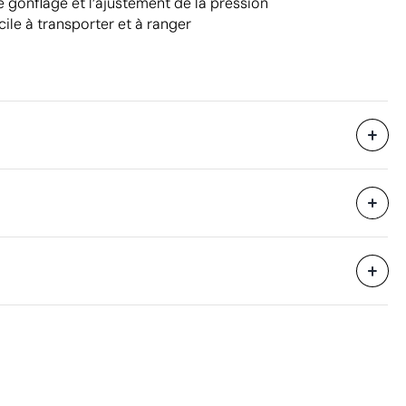
le gonflage et l’ajustement de la pression
cile à transporter et à ranger
44 x 30 x 40.5 cm
eure
0.053 m³
9.28 kg
é
80 unités
Aspects à améliorer
Matériau - Points: 0 / 40