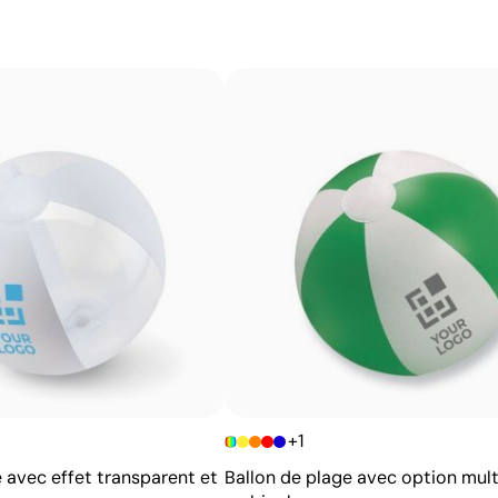
imprimé par sérigraphie sur un papier spécial, puis transf
couleurs unies intenses et très résistantes, même sur le
imprimés directement.
Avantages
Possibilité d’impression des couleurs Pantone®
exactes
Couleurs plates intenses avec bonne opacité
Résistance supérieure à un transfert digital
Idéal pour vêtements nécessitant des lavages
fréquents
+1
 avec effet transparent et
Ballon de plage avec option mult