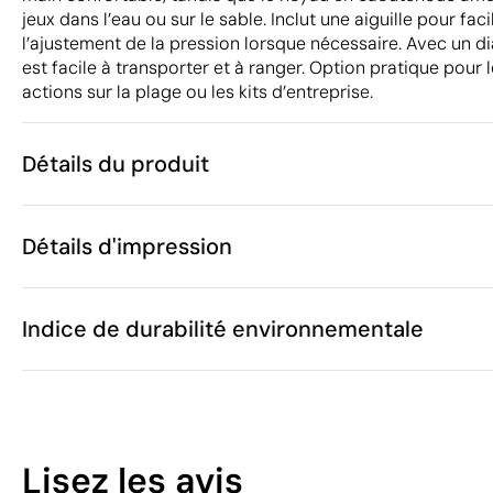
jeux dans l’eau ou sur le sable. Inclut une aiguille pour faci
l’ajustement de la pression lorsque nécessaire. Avec un di
est facile à transporter et à ranger. Option pratique pour 
actions sur la plage ou les kits d’entreprise.
Détails du produit
Caractéristiques
Détails d'impression
55337
Code du produit
10 unités
Quantité minimum
ø16
Transfert sérigraphique
Transfert numé
Taille
Indice de durabilité environnementale
116 g
Poids
Chine
Pays de fabrication
9506 62 00
Code Intrastat
Zones d'impression disponibles
Janvier 2026
Dans notre collection depuis
10
Pologne
Pays d'envoi
Lisez les avis