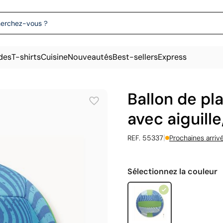
des
T-shirts
Cuisine
Nouveautés
Best-sellers
Express
Ballon de p
avec aiguill
|
REF. 55337
Prochaines arriv
Sélectionnez la couleur