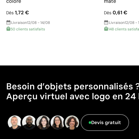
coloré
mate
1,72 €
0,61 €
Dès
Dès
Livraison
12/08 - 14/08
Livraison
12/08 - 
50 clients satisfaits
148 clients satisfa
Besoin d’objets personnalisés 
Aperçu virtuel avec logo en 24 
Devis gratuit