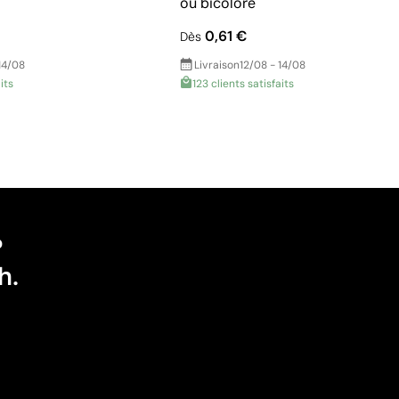
ou bicolore
0,61 €
Dès
14/08
Livraison
12/08 - 14/08
its
123 clients satisfaits
?
h.