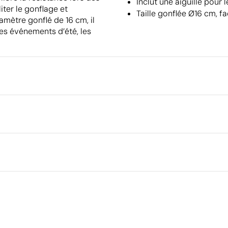
Inclut une aiguille pour 
liter le gonflage et
Taille gonflée Ø16 cm, fa
amètre gonflé de 16 cm, il
les événements d’été, les
Emballage
Dimensions de la boîte extéri
Volume de la boîte extérieure
rique en couleur
Transfert réfléchissant argent
Poids de la boîte extérieure
Quantité par boîte
Ce qui rend ce produit durable
Certification du fournisseur - Points: 8 / 15