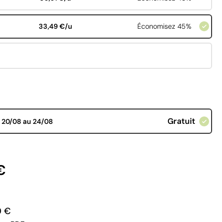
33,49 €/u
Économisez 45%
Gratuit
d
20/08 au 24/08
€
0 €