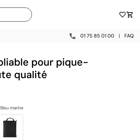
01 75 85 01 00
|
FAQ
liable pour pique-
te qualité
Bleu marine