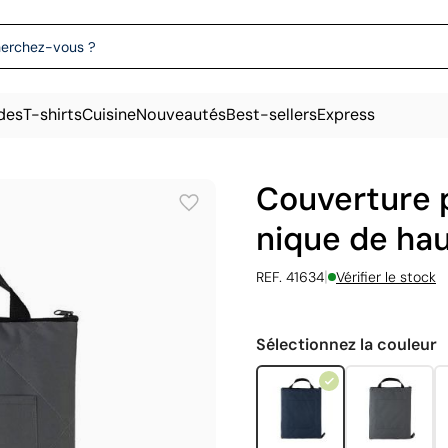
des
T-shirts
Cuisine
Nouveautés
Best-sellers
Express
Couverture p
nique de hau
|
REF. 41634
Vérifier le stock
Sélectionnez la couleur