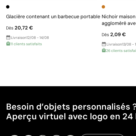
Glacière contenant un barbecue portable
Nichoir maison
aggloméré ave
20,72 €
Dès
2,09 €
Dès
Livraison
12/08 - 14/08
11 clients satisfaits
Livraison
13/08 - 
26 clients satisfa
Besoin d’objets personnalisés 
Aperçu virtuel avec logo en 24 