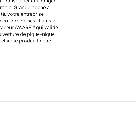
à transporter et à ranger,
urable. Grande poche à
ité, votre entreprise
ien-être de ses clients et
 traceur AWARE™ qui valide
ouverture de pique-nique
de chaque produit Impact
Emballage
Type d'emballage individuel
Quantité minimale pour l'envo
 cm
palettes
rique en couleur
Broderie
Dimensions de la boîte extéri
 recyclé (RPET)
Volume de la boîte extérieure
Poids de la boîte extérieure
Ce qui rend ce produit durable