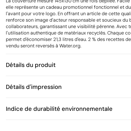
La couverture mesure 145x130 cm une fois dépliée. Facile 
elle représente un cadeau promotionnel fonctionnel et d
l'avant pour votre logo. En offrant un article de cette qual
renforce son image d'acteur responsable et soucieux du b
collaborateurs, garantissant une visibilité pérenne. Avec
l'utilisation authentique de matériaux recyclés. Chaque c
permet d'économiser 21,3 litres d'eau. 2 % des recettes 
vendu seront reversés à Water.org.
Détails du produit
Caractéristiques
Détails d'impression
41634
Code du produit
5 unités
Quantité minimum
145 x 130 x 1
Transfert sérigraphique
Transfert numé
Taille
Indice de durabilité environnementale
748 g
Poids
Plastique PET
Matière
Chine
Pays de fabrication