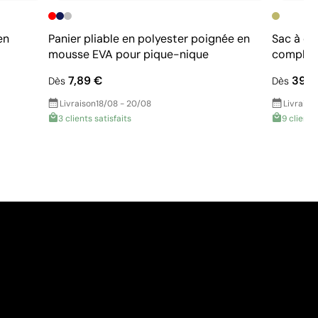
en
Panier pliable en polyester poignée en
Sac à do
mousse EVA pour pique-nique
complet
7,89 €
39,4
Dès
Dès
Livraison
18/08 - 20/08
Livraiso
3 clients satisfaits
9 clients