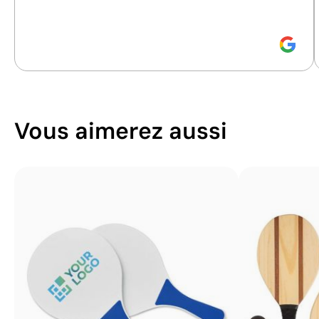
durabilité.
Position:
sur une raquette, d'un côté
Position:
pièce inté
Size:
50x50 mm
Size:
50x50 mm
Tampographie:
maximum 2 couleurs
Tampographie:
max
Vous aimerez aussi