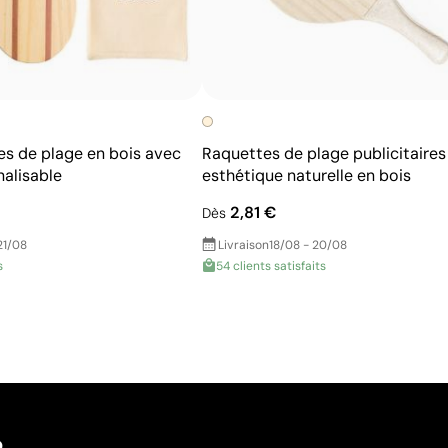
es de plage en bois avec
Raquettes de plage publicitaires
alisable
esthétique naturelle en bois
2,81 €
Dès
21/08
Livraison
18/08 - 20/08
s
54 clients satisfaits