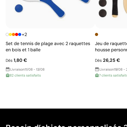
+2
Set de tennis de plage avec 2 raquettes
Jeu de raquett
en bois et 1 balle
housse personn
1,80 €
26,25 €
Dès
Dès
Livraison
11/08 - 13/08
Livraison
19/08 - 
82 clients satisfaits
7 clients satisfait