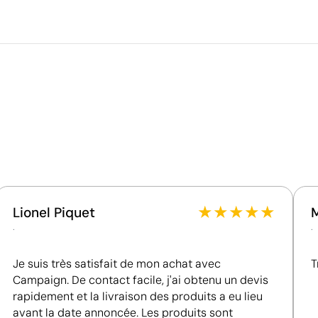
Emballage intermédiaire
couleur
Dimensions de la boîte extéri
Volume de la boîte extérieure
Poids de la boîte extérieure
Ce qui rend ce produit durable
Quantité par boîte
Certification du fournisseur - Points: 8 / 15
Fournisseur lié à une usine auditée selon une norme
reconnue, garantissant la vérification des
conditions de travail.
Fournisseur récompensé par la médaille EcoVadis
Bronze, se situant parmi les 35 % des meilleures
entreprises en matière de performance ESG.
★
★
★
★
★
Lionel Piquet
.
.
Je suis très satisfait de mon achat avec
T
Campaign. De contact facile, j'ai obtenu un devis
rapidement et la livraison des produits a eu lieu
avant la date annoncée. Les produits sont