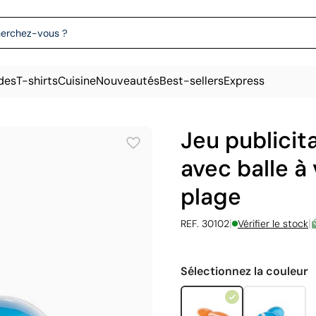
des
T-shirts
Cuisine
Nouveautés
Best-sellers
Express
Jeu publicit
avec balle à
plage
|
|
REF. 30102
Vérifier le stock
Sélectionnez la couleur