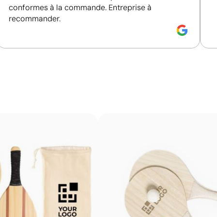
rieure 2
Position:
pièce extérieure 1
P
conformes à la commande. Entreprise à
recommander.
Size:
25x50 mm
S
imum 2 couleurs
Tampographie:
maximum 2 couleurs
T
Impression de petits détails sur des surfaces in
La tampographie transfère l’encre d’une plaque gravée à
formes incurvées ou irrégulières. Elle est conçue pour i
porte-clés, des gadgets et des objets de petite taille où
Avantages
Possibilité d’impression avec couleurs Pantone®
exactes
Permet l’impression sur surfaces incurvées et
irrégulières
Bonne définition des textes et logos
Prix compétitifs pour les grandes quantités