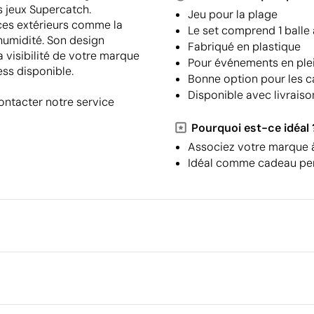
s jeux Supercatch.
Jeu pour la plage
aces extérieurs comme la
Le set comprend 1 balle
l'humidité. Son design
Fabriqué en plastique
a visibilité de votre marque
Pour événements en plei
ess disponible.
Bonne option pour les 
Disponible avec livraiso
contacter notre service
Pourquoi est-ce idéal 
Associez votre marque 
Idéal comme cadeau pen
Emballage
Quantité minimale pour l'envo
palettes