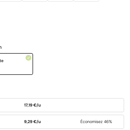
n
te
17,19 €/u
9,29 €/u
Économisez 46%