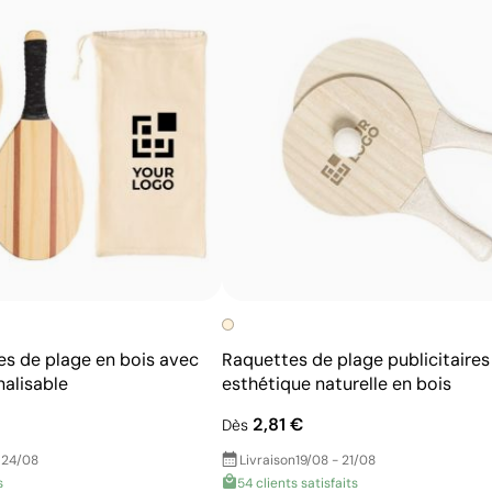
taille. L’atelier choisit pour vous la technique d’impress
d’obtenir un résultat net, durable et adapté au logo que 
Avantages
Possibilité d’impression avec couleurs Pantone®
exactes
Techniques économiques pour quantités moyennes
et élevées
Couleurs du logo intenses et bien définies
Résultats homogènes pour les grandes séries
es de plage en bois avec
Raquettes de plage publicitaires
alisable
esthétique naturelle en bois
2,81 €
Dès
 24/08
Livraison
19/08 - 21/08
s
54 clients satisfaits