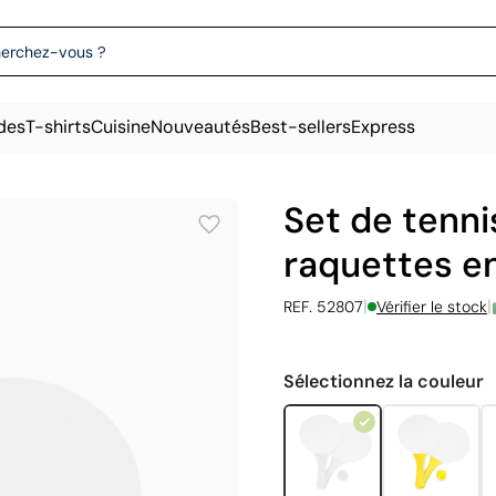
des
T-shirts
Cuisine
Nouveautés
Best-sellers
Express
Set de tenni
raquettes en 
|
|
REF. 52807
Vérifier le stock
Sélectionnez la couleur