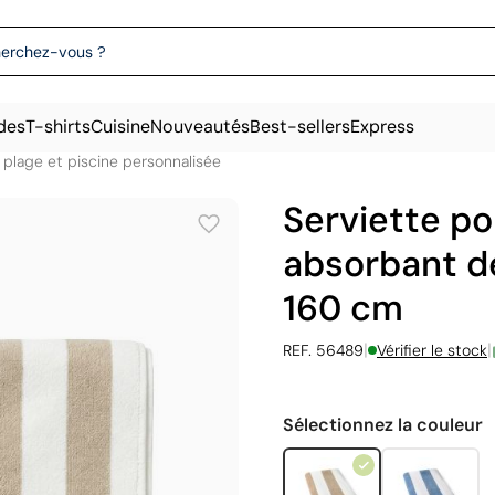
des
T-shirts
Cuisine
Nouveautés
Best-sellers
Express
 plage et piscine personnalisée
Serviette po
absorbant d
160 cm
|
|
REF. 56489
Vérifier le stock
Sélectionnez la couleur