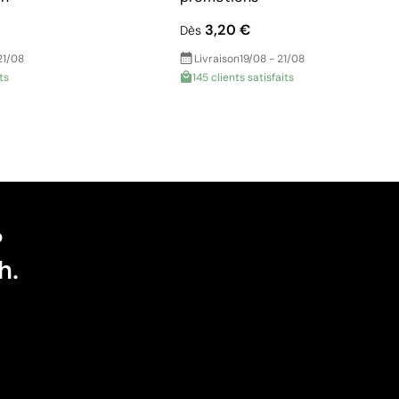
3,20 €
Dès
21/08
Livraison
19/08 - 21/08
ts
145 clients satisfaits
?
h.