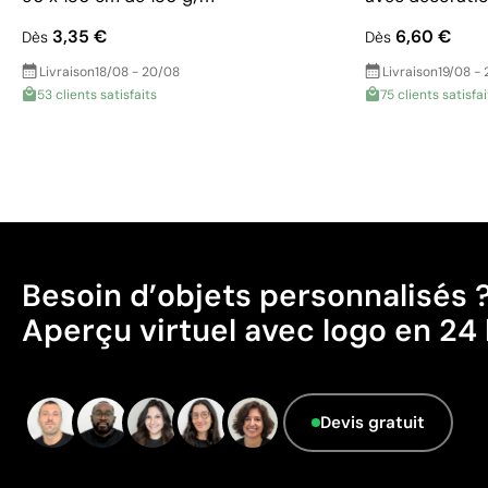
3,35 €
6,60 €
Dès
Dès
Livraison
18/08 - 20/08
Livraison
19/08 - 
53 clients satisfaits
75 clients satisfai
Besoin d’objets personnalisés 
Aperçu virtuel avec logo en 24 
Devis gratuit