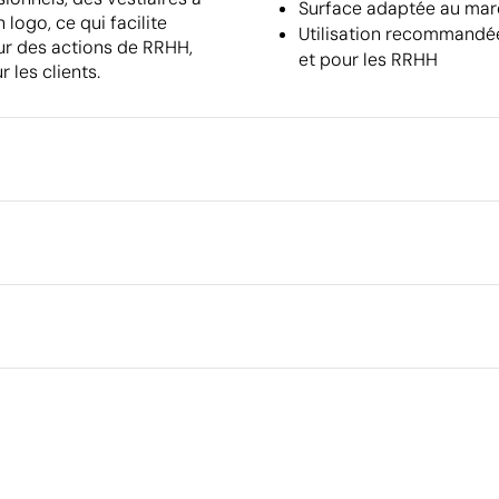
Surface adaptée au mar
 logo, ce qui facilite
Utilisation recommandée 
our des actions de RRHH,
et pour les RRHH
les clients.
Emballage
Dimensions de la boîte extéri
Volume de la boîte extérieure
Broderie
Transfert sérigraphique
Trans
Poids de la boîte extérieure
Quantité par boîte
Ce qui rend ce produit durable
Matériau - Points: 32 / 40
Utilise des ressources renouvelables d'origine