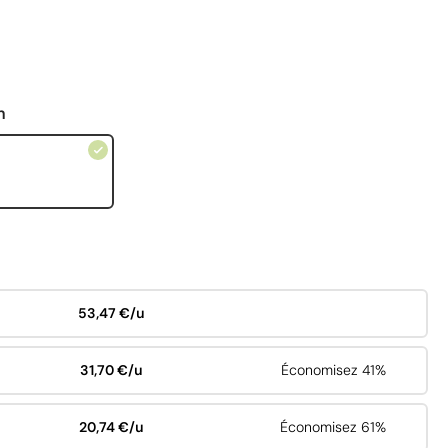
n
53,47 €/u
31,70 €/u
Économisez 41%
20,74 €/u
Économisez 61%