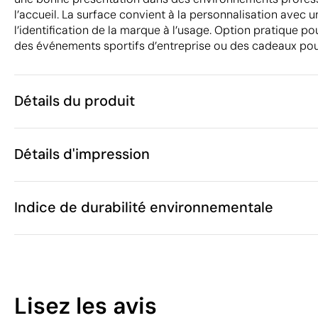
l’accueil. La surface convient à la personnalisation avec un
l’identification de la marque à l’usage. Option pratique p
des événements sportifs d’entreprise ou des cadeaux pour 
Détails du produit
Caractéristiques
Détails d'impression
56489
Code du produit
5 unités
Quantité minimum
80 x 160 cm
Étiquette en coton
Sérigraphie
Taille
Indice de durabilité environnementale
533 g
Poids
Coton
Matière
Pakistan
Pays de fabrication
Zones d'impression disponibles
6302 60 00
Code Intrastat
38
Mars 2026
Dans notre collection depuis
Lisez les avis
Espagne
Pays d'envoi
/100