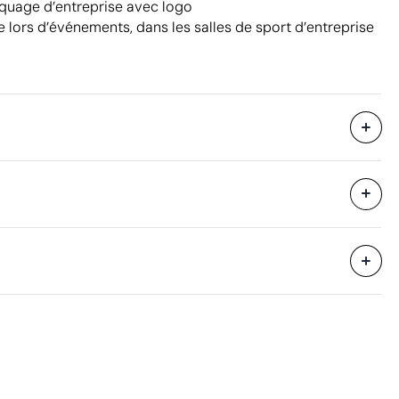
quage d’entreprise avec logo
lors d’événements, dans les salles de sport d’entreprise
54 x 42 x 39 cm
eure
0.09 m³
11.9 kg
fert numérique en couleur
20 unités
Aspects à améliorer
Certification du produit - Points: 0 / 20
Ne dispose pas de certifications de durabilité