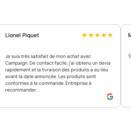
naturelle.
ttes de plage publicitaires
Goodies originaux
★
★
★
★
★
Lionel Piquet
.
.
Je suis très satisfait de mon achat avec
T
Campaign. De contact facile, j'ai obtenu un devis
rapidement et la livraison des produits a eu lieu
avant la date annoncée. Les produits sont
conformes à la commande. Entreprise à
recommander.
Étiquette en coton pour pour afficher naturelle
L’étiquette en coton permet de personnaliser des vête
tissu naturel sur lequel le logo est imprimé ou tissé. Cet
marque subtil et soigné. Elle est parfaite pour renforce
artisanale.