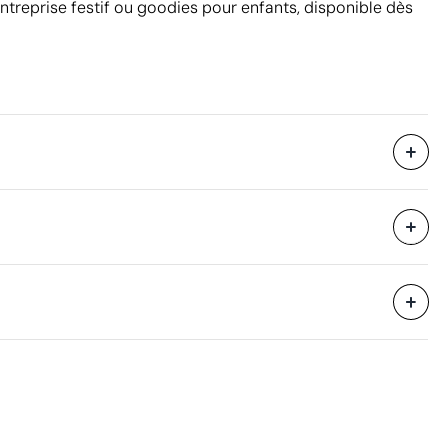
treprise festif ou goodies pour enfants, disponible dès
Livré dans un sac individuel
1
55 x 35 x 40 cm
eure
0.08 m³
9.65 kg
200