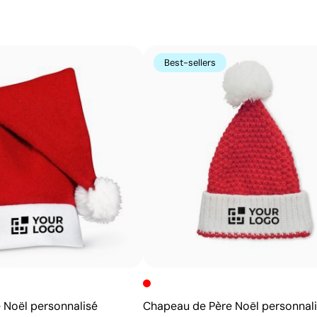
t-shirts.
Avantages
Best-sellers
Possibilité d’impression avec couleurs Pantone®
exactes
Excellent rapport qualité-prix pour les grandes
séries
Idéale pour logos simples sans détails fins
 Noël personnalisé
Chapeau de Père Noël personnali