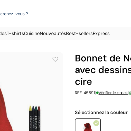
des
T-shirts
Cuisine
Nouveautés
Best-sellers
Express
Bonnet de N
avec dessins
cire
|
|
REF. 45891
Vérifier le stock
Sélectionnez la couleur