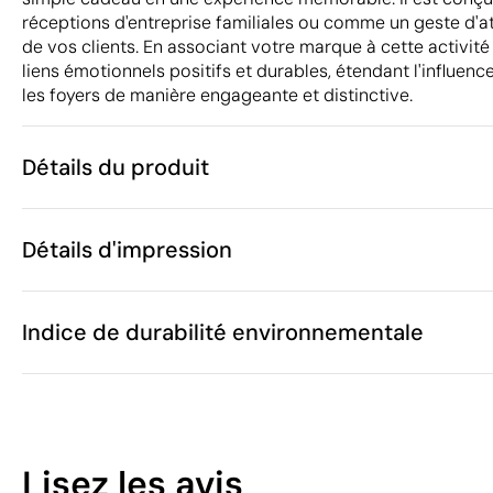
réceptions d'entreprise familiales ou comme un geste d'at
de vos clients. En associant votre marque à cette activité
liens émotionnels positifs et durables, étendant l'influen
les foyers de manière engageante et distinctive.
Détails du produit
Caractéristiques
Détails d'impression
45891
Code du produit
25
Quantité minimum
28 x 43 cm
Sérigraphie
Taille
Indice de durabilité environnementale
44 g
Poids
Feutre / Non-
Matière
Chine
Pays de fabrication
Zones d'impression disponibles
9505 10 90
Code Intrastat
6
Juillet 2024
Dans notre collection depuis
Lisez les avis
Espagne
Pays d'envoi