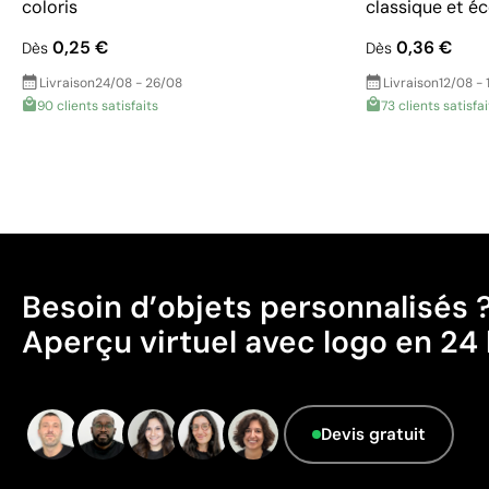
coloris
classique et 
0,25 €
0,36 €
Dès
Dès
Livraison
24/08 - 26/08
Livraison
12/08 - 
90 clients satisfaits
73 clients satisfai
Besoin d’objets personnalisés 
Aperçu virtuel avec logo en 24 
Devis gratuit