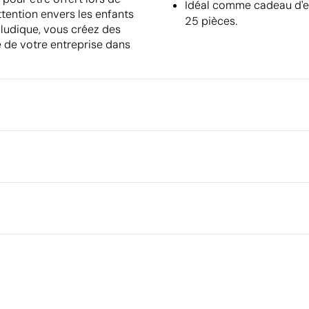
Idéal comme cadeau d'en
tention envers les enfants
25 pièces.
 ludique, vous créez des
ce de votre entreprise dans
Emballage
Type d'emballage individuel
Emballage intermédiaire
Dimensions de la boîte extéri
Volume de la boîte extérieure
tissé
Poids de la boîte extérieure
Quantité par boîte
Aspects à améliorer
Matériau - Points: 0 / 40