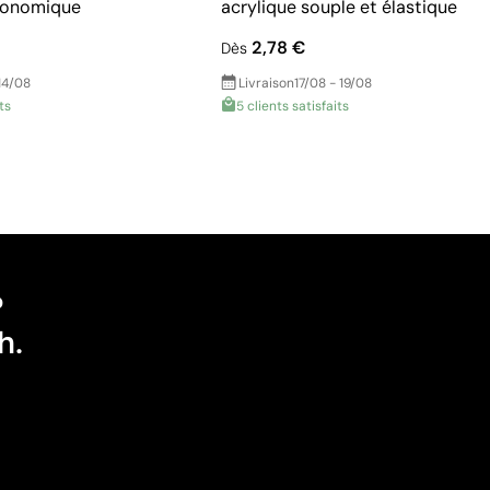
économique
acrylique souple et élastique
2,78 €
Dès
14/08
Livraison
17/08 - 19/08
ts
5 clients satisfaits
?
h.