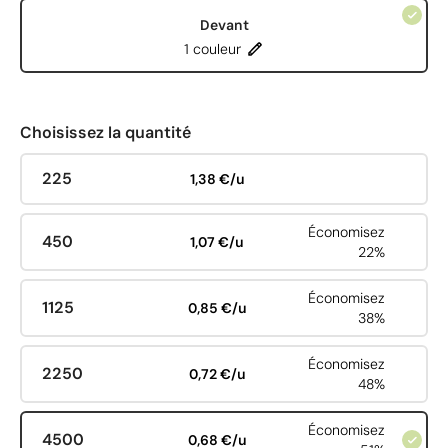
Devant
1 couleur
Choisissez la quantité
225
1,38 €/u
Économisez
450
1,07 €/u
22%
Économisez
1125
0,85 €/u
38%
Économisez
2250
0,72 €/u
48%
Économisez
4500
0,68 €/u