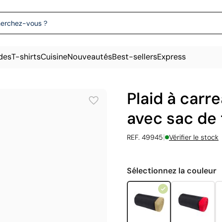
des
T-shirts
Cuisine
Nouveautés
Best-sellers
Express
Plaid à carr
avec sac de
|
REF. 49945
Vérifier le stock
Sélectionnez la couleur