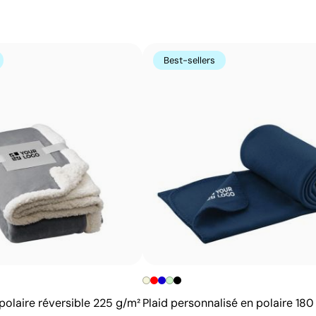
couleurs unies intenses et très résistantes, même sur le
imprimés directement.
Best-sellers
Avantages
Possibilité d’impression des couleurs Pantone®
exactes
Couleurs plates intenses avec bonne opacité
Résistance supérieure à un transfert digital
Idéal pour vêtements nécessitant des lavages
fréquents
polaire réversible 225 g/m²
Plaid personnalisé en polaire 180