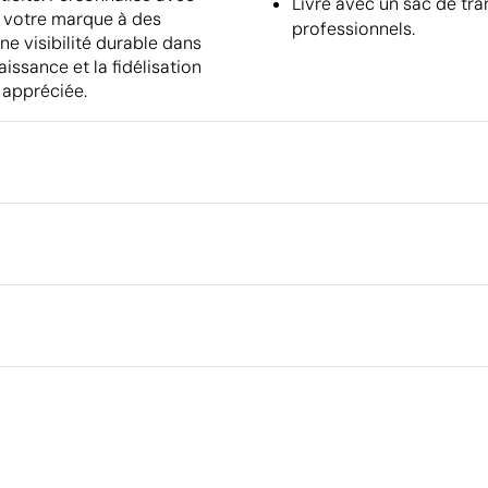
Livré avec un sac de tr
e votre marque à des
professionnels.
ne visibilité durable dans
issance et la fidélisation
t appréciée.
Emballage
Emballage intermédiaire
Dimensions de la boîte extéri
rique en couleur
Sérigraphie
Broderie
Volume de la boîte extérieure
Poids de la boîte extérieure
laire
Quantité par boîte
Ce qui rend ce produit durable
Certification du fournisseur - Points: 15 / 15