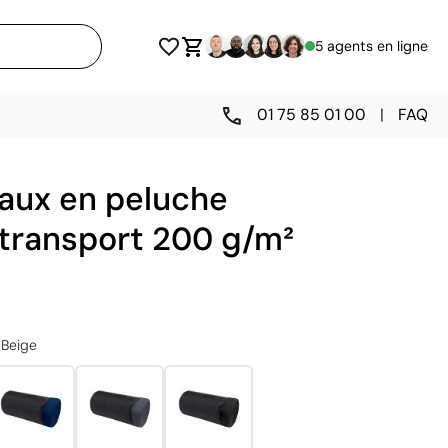
5 agents en ligne
01 75 85 01 00
|
FAQ
eaux en peluche
 transport 200 g/m²
Beige