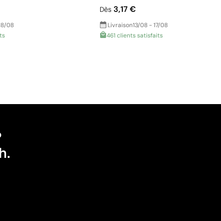
3,17 €
Dès
18/08
Livraison
13/08 - 17/08
ts
461 clients satisfaits
?
h.