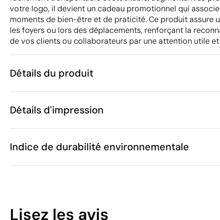
votre logo, il devient un cadeau promotionnel qui associ
moments de bien-être et de praticité. Ce produit assure u
les foyers ou lors des déplacements, renforçant la reconna
de vos clients ou collaborateurs par une attention utile e
Détails du produit
Caractéristiques
Détails d'impression
49945
Code du produit
5 unités
Quantité minimum
250 x 220 cm
Transfert sérigraphique
Transfert numé
Taille
Indice de durabilité environnementale
1100 g
Poids
100% Tissu po
Matière
Chine
Pays de fabrication
Zones d'impression disponibles
6301 40 10
Code Intrastat
19
Janvier 2025
Dans notre collection depuis
Lisez les avis
Pologne
Pays d'envoi