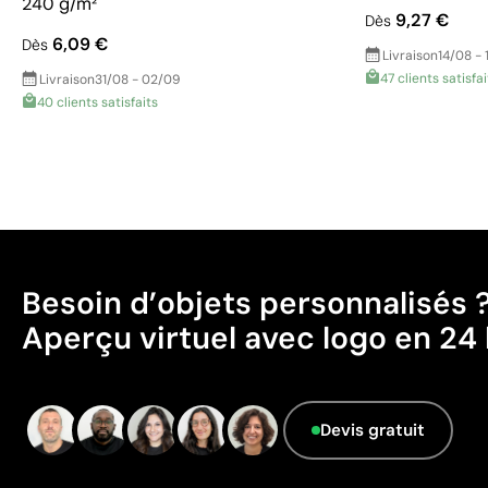
240 g/m²
9,27 €
Dès
6,09 €
Dès
Livraison
14/08 - 
47 clients satisfai
Livraison
31/08 - 02/09
40 clients satisfaits
Besoin d’objets personnalisés 
Aperçu virtuel avec logo en 24 
Devis gratuit