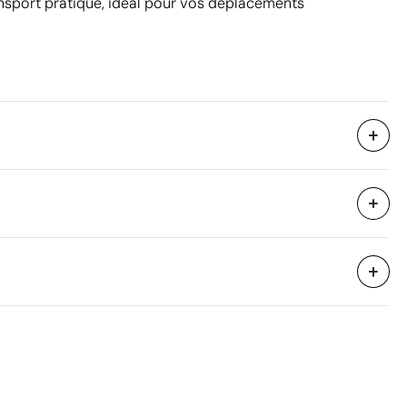
ansport pratique, idéal pour vos déplacements
12 unités
58 x 36 x 56 cm
eure
0.117 m³
14 kg
12 unités
Aspects à améliorer
Matériau - Points: 0 / 40