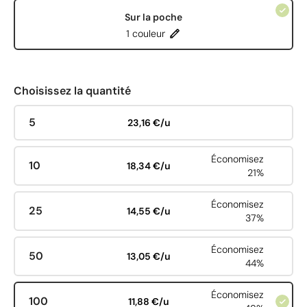
Sur la poche
1 couleur
Choisissez la quantité
5
23,16 €/u
Économisez
10
18,34 €/u
21%
Économisez
25
14,55 €/u
37%
Économisez
50
13,05 €/u
44%
Économisez
100
11,88 €/u