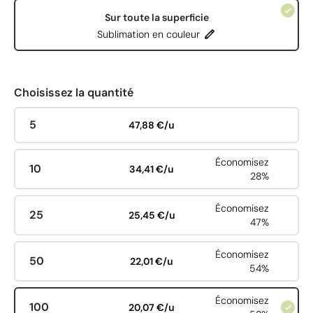
Sur toute la superficie
Sublimation en couleur
Choisissez la quantité
5
47,88 €/u
Économisez
10
34,41 €/u
28%
Économisez
25
25,45 €/u
47%
Économisez
50
22,01 €/u
54%
Économisez
100
20,07 €/u