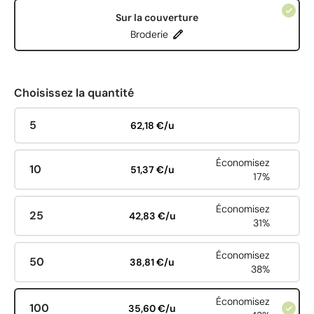
Sur la couverture
Broderie
Choisissez la quantité
5
62,18 €/u
Économisez
10
51,37 €/u
17%
Économisez
25
42,83 €/u
31%
Économisez
50
38,81 €/u
38%
Économisez
100
35,60 €/u