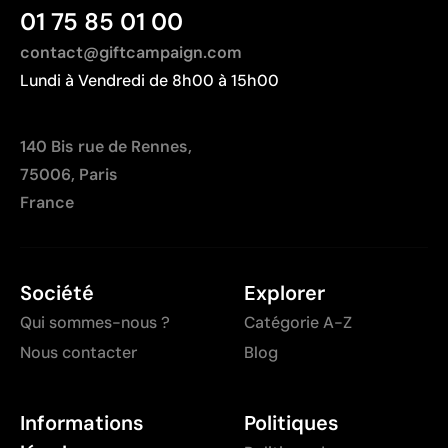
01 75 85 01 00
Fabriqué en Chine, avec une distance de
transport plus importante par rapport à l'Europe.
contact@giftcampaign.com
Lundi à Vendredi de 8h00 à 15h00
140 Bis rue de Rennes,
75006, Paris
France
Société
Explorer
Qui sommes-nous ?
Catégorie A-Z
Nous contacter
Blog
Informations
Politiques