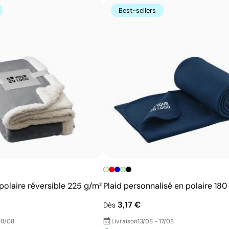
Possibilité d’impression avec couleurs Pantone®
Best-sellers
exactes
Excellent rapport qualité-prix pour les grandes
séries
Idéale pour logos simples sans détails fins
polaire réversible 225 g/m²
Plaid personnalisé en polaire 180
3,17 €
Dès
18/08
Livraison
13/08 - 17/08