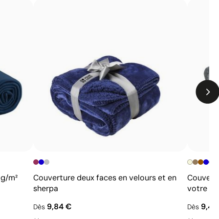
Non adaptée à l’impression de photographies ou de
dégradés
Nombre de couleurs limité
+
 g/m²
Couverture deux faces en velours et en
Couvertu
sherpa
votre lo
9,84 €
9,49
Dès
Dès