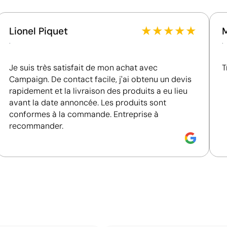
Fournisseur récompensé par la médaille EcoVadis
Bronze, se situant parmi les 35 % des meilleures
entreprises en matière de performance ESG.
★
★
★
★
★
Lionel Piquet
.
.
Je suis très satisfait de mon achat avec
T
Campaign. De contact facile, j'ai obtenu un devis
rapidement et la livraison des produits a eu lieu
avant la date annoncée. Les produits sont
conformes à la commande. Entreprise à
recommander.
Couleurs unies intenses avec un excellent rappor
La sérigraphie est une technique d’impression où l’encre
zones non imprimées. Elle est parfaite pour les logos c
s’avère très économique en grandes quantités sur des s
t-shirts.
Avantages