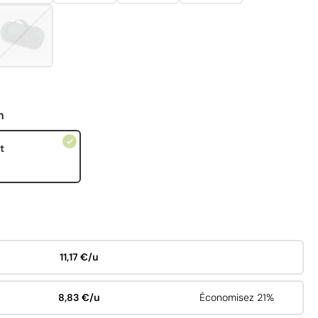
n
t
11,17 €/u
8,83 €/u
Économisez 21%