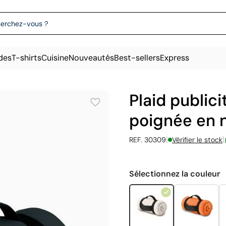
des
T-shirts
Cuisine
Nouveautés
Best-sellers
Express
Plaid publici
poignée en 
|
|
REF. 30309
Vérifier le stock
Sélectionnez la couleur