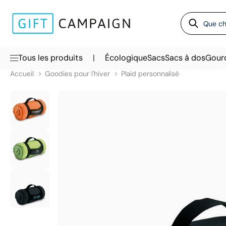
|
Tous les produits
Écologique
Sacs
Sacs à dos
Gour
Accueil
Goodies pour l'hiver
Plaid personnalisé