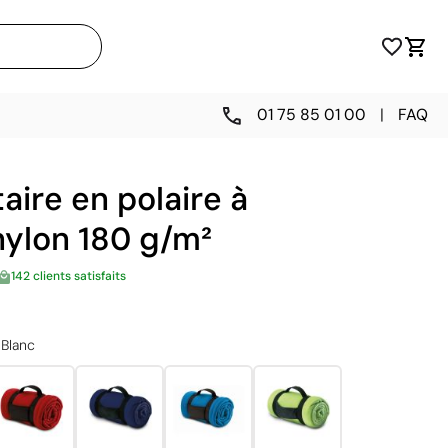
01 75 85 01 00
|
FAQ
taire en polaire à
nylon 180 g/m²
142 clients satisfaits
Blanc