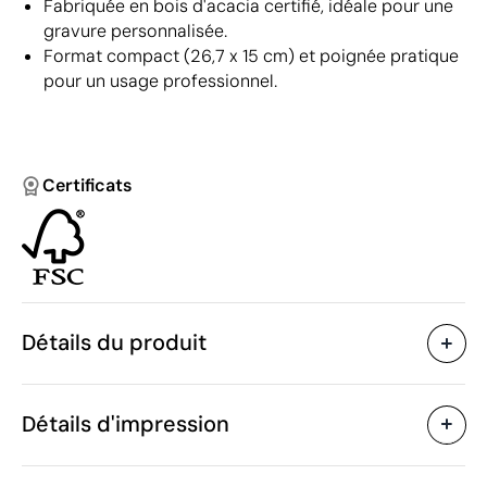
Fabriquée en bois d'acacia certifié, idéale pour une
gravure personnalisée.
Format compact (26,7 x 15 cm) et poignée pratique
pour un usage professionnel.
Certificats
Détails du produit
Caractéristiques
Détails d'impression
48978
Code du produit
10 unités
Quantité minimum
1 unité
Gravure laser
Vente par multiples de