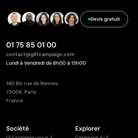
La gravure n’ajoute pas de couleur, dépend du ton
Données avancées - Points: 0 / 5
du matériau
Le fournisseur ne dispose pas de cette
Devis gratuit
Sur le bois, le rendu final dépendra du veinage du
information.
matériau
01 75 85 01 00
contact@giftcampaign.com
Lundi à Vendredi de 8h00 à 15h00
140 Bis rue de Rennes,
75006, Paris
France
Société
Explorer
Qui sommes-nous ?
Catégorie A-Z