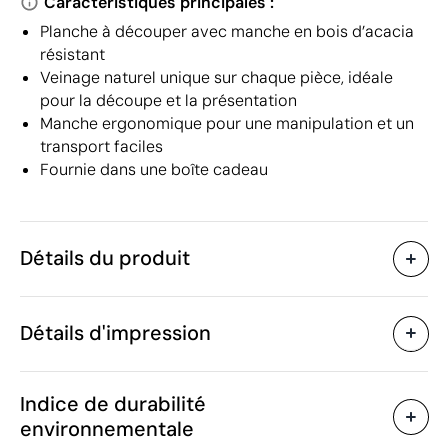
Caractéristiques principales :
Planche à découper avec manche en bois d’acacia
résistant
Veinage naturel unique sur chaque pièce, idéale
pour la découpe et la présentation
Manche ergonomique pour une manipulation et un
transport faciles
Fournie dans une boîte cadeau
Détails du produit
Caractéristiques
Détails d'impression
54348
Code du produit
5 unités
Quantité minimum
30 x 1.5 x 20 cm
Gravure laser
Taille
Indice de durabilité
595 g
Poids
environnementale
90% Bois d’acacia / 10%
Matière