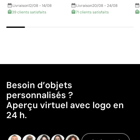
une finition propre et indélébile sur des matériaux tels
Livraison
12/08 - 14/08
Livraison
20/08 - 24/08
Emballage - Points: 8 / 10
que le métal, le bois, le plastique ou le cuir, et est très
39 clients satisfaits
71 clients satisfaits
Embalaje de papel / cartón reciclable
utilisée pour les porte-clés, les trophées ou les stylos
personnalisés.
Avantages
Aspects à améliorer
Marquage permanent qui ne s’efface pas à l’usage
Grande précision et détails même sur petits textes
Ne nécessite pas d’encres ni de produits chimiques
Certification du produit - Points: 0 / 20
additionnels
Ne dispose pas de certifications de durabilité
N’altère pas la texture ni l’intégrité de l’article
vérifiables.
Besoin d’objets
Pays d’origine - Points: 2 / 10
personnalisés ?
Limites
Fabriqué en Chine, avec une distance de
Aperçu virtuel avec logo en
La gravure n’ajoute pas de couleur, dépend du ton
transport plus importante par rapport à l'Europe.
24 h.
du matériau
Données avancées - Points: 0 / 5
Sur le bois, le rendu final dépendra du veinage du
Le fournisseur ne dispose pas de cette
matériau
information.