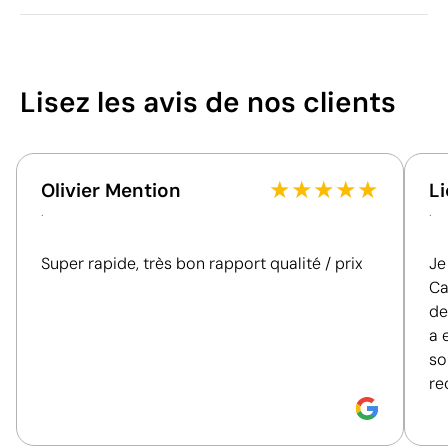
Fer
Zones d'impression disponibles
Chine
Pays de fabrication
4419 90 00
Code Intrastat
57
Lisez les avis
de nos clients
Septembre 2025
Dans notre collection
/100
depuis
Pologne
Pays d'envoi
★
★
★
★
★
Olivier Mention
Li
Cet indice est un outil de transparence qui permet
Emballage
.
.
de connaître et de comparer l'impact de nos
Livré dans une boîte
Type d'emballage
produits. Nous évaluons de manière claire et
cadeau.
individuel
Super rapide, très bon rapport qualité / prix
Je
objective des critères essentiels, tels que les
27 x 43 x 24 cm
Dimensions de la boîte
Ca
matériaux, l'origine, l'emballage et les certifications,
extérieure
de
afin de vous aider à prendre des décisions d'achat
0.028 m³
Volume de la boîte
a 
plus conscientes et responsables.
Position:
devant
extérieure
so
Size:
120x180 mm
10 kg
Poids de la boîte extérieure
re
Découvrez comment nous calculons notre indice de
Gravure laser:
Logo gravé
12 unités
durabilité.
Quantité par boîte