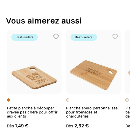
Vous pouvez également le trouver dans
Ce qui rend ce produit durable
Goodies de cuisine
Vous aimerez aussi
Planches à découper personnalisées
Matériau - Points: 32 / 40
Utilise des ressources renouvelables d'origine
naturelle.
Best-sellers
Best-sellers
Certification du fournisseur - Points: 15 / 15
Fournisseur récompensé par la médaille
EcoVadis Platinum, figurant parmi le 1 % des
entreprises les mieux classées en matière de
performance ESG.
Fournisseur lié à une usine auditée selon une
norme reconnue, garantissant la vérification des
Gravure laser pour une finition élégante et
conditions de travail.
permanente
Fournisseur certifié ISO 14001, attestant d'un
système de gestion environnementale structuré.
Petite planche à découper
Planche apéro personnalisée
Pl
La gravure laser crée une impression précise et
gravée pas chère pour offrir
pour fromages et
ba
Fournisseur certifié ISO 45001, attestant d'un
aux clients
charcuteries
da
permanente sur la surface du produit à l’aide d’un
système de management de la santé et de la
laser. Sans avoir besoin d’encre, elle permet d’obtenir
1,49 €
2,62 €
Dès
Dès
Dè
sécurité au travail.