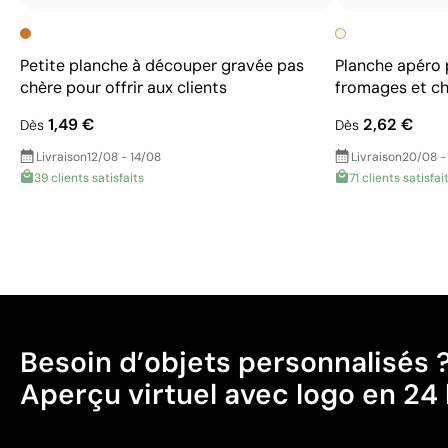
Petite planche à découper gravée pas
Planche apéro 
chère pour offrir aux clients
fromages et ch
1,49 €
2,62 €
Dès
Dès
Livraison
12/08 - 14/08
Livraison
20/08 -
39 clients satisfaits
71 clients satisfai
Besoin d’objets personnalisés 
Aperçu virtuel avec logo en 24 