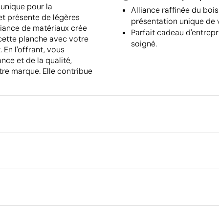
 unique pour la
Alliance raffinée du boi
 et présente de légères
présentation unique de 
lliance de matériaux crée
Parfait cadeau d'entrepr
 cette planche avec votre
soigné.
 En l'offrant, vous
ce et de la qualité,
tre marque. Elle contribue
Emballage
Dimensions de la boîte extéri
Volume de la boîte extérieure
 cm
Poids de la boîte extérieure
Quantité par boîte