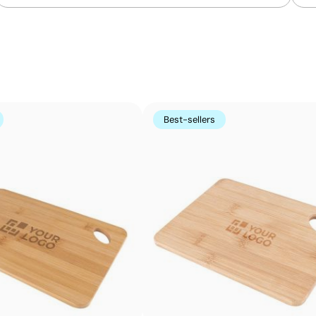
Gravure laser pour une finition élégante et per
La gravure laser crée une impression précise et permanen
avoir besoin d’encre, elle permet d’obtenir une finition p
bois, le plastique ou le cuir, et est très utilisée pour les
Best-sellers
Avantages
Marquage permanent qui ne s’efface pas à l’usage
Grande précision et détails même sur petits textes
Ne nécessite pas d’encres ni de produits chimiques
additionnels
N’altère pas la texture ni l’intégrité de l’article