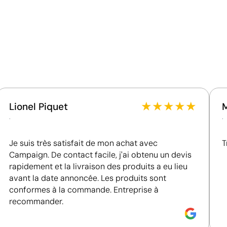
Ce qui rend ce produit durable
Matériau - Points: 32 / 40
Utilise des ressources renouvelables d'origine
naturelle.
Certification du fournisseur - Points: 8 / 15
alisées
Cadeaux d'entreprise
Fournisseur lié à une usine auditée selon une norme
reconnue, garantissant la vérification des
★
★
★
★
★
Lionel Piquet
conditions de travail.
.
.
Fournisseur récompensé par la médaille EcoVadis
Bronze, se situant parmi les 35 % des meilleures
Je suis très satisfait de mon achat avec
T
entreprises en matière de performance ESG.
Campaign. De contact facile, j'ai obtenu un devis
rapidement et la livraison des produits a eu lieu
avant la date annoncée. Les produits sont
Position:
côté 1 supérieur
P
conformes à la commande. Entreprise à
recommander.
Size:
30x149 mm
S
 gravé
Gravure laser:
Logo gravé
G