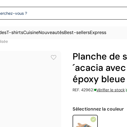
des
T-shirts
Cuisine
Nouveautés
Best-sellers
Express
lisée
Planche de s
´acacia avec
époxy bleue
|
|
REF. 42962
Vérifier le stock
Sélectionnez la couleur