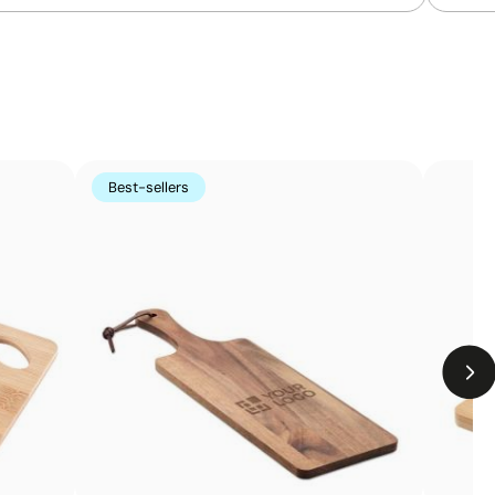
manente
te sur la surface du produit à l’aide d’un laser. Sans
ropre et indélébile sur des matériaux tels que le métal, le
 porte-clés, les trophées ou les stylos personnalisés.
Best-sellers
Limites
La gravure n’ajoute pas de couleur, dépend du ton
du matériau
Sur le bois, le rendu final dépendra du veinage du
matériau