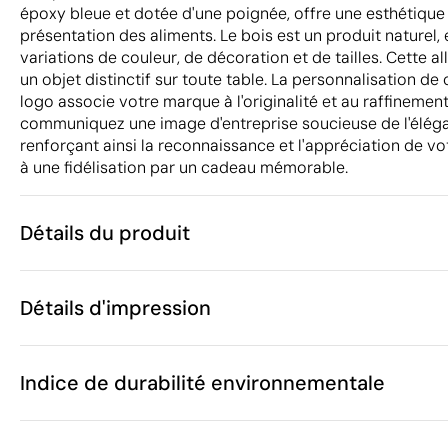
époxy bleue et dotée d'une poignée, offre une esthétique
présentation des aliments. Le bois est un produit naturel,
variations de couleur, de décoration et de tailles. Cette a
un objet distinctif sur toute table. La personnalisation de
logo associe votre marque à l'originalité et au raffinement.
communiquez une image d'entreprise soucieuse de l'élégan
renforçant ainsi la reconnaissance et l'appréciation de vo
à une fidélisation par un cadeau mémorable.
Détails du produit
Caractéristiques
Détails d'impression
42962
Code du produit
5 unités
Quantité minimum
39 x 23.5 x 1
Gravure laser
Taille
Indice de durabilité environnementale
625 g
Poids
Bois
Matière
Chine
Pays de fabrication