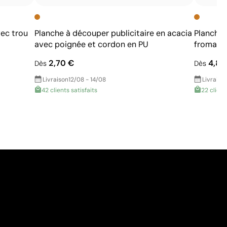
ec trou
Planche à découper publicitaire en acacia
Planche 
avec poignée et cordon en PU
fromage
2,70 €
4,85
Dès
Dès
Livraison
12/08 - 14/08
Livraiso
42 clients satisfaits
22 client