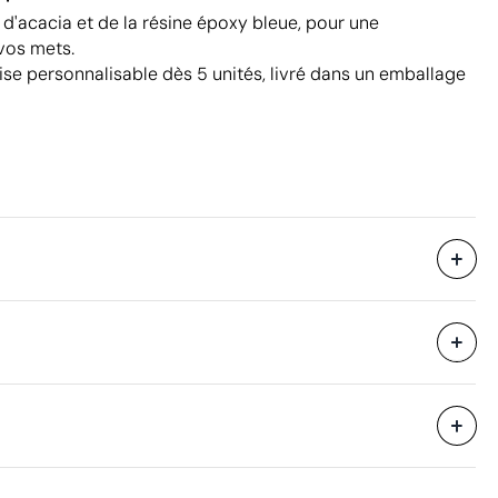
s d'acacia et de la résine époxy bleue, pour une
vos mets.
ise personnalisable dès 5 unités, livré dans un emballage
41.5 x 26.5 x 28 cm
eure
0.031 m³
12.5 kg
20 unités