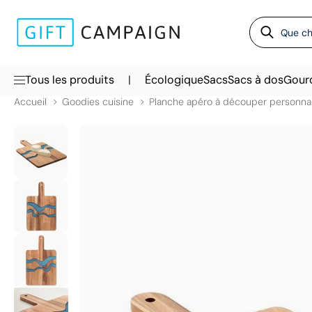
|
Tous les produits
Écologique
Sacs
Sacs à dos
Gour
Accueil
Goodies cuisine
Planche apéro à découper personna