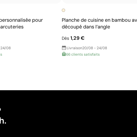
personnalisée pour
Planche de cuisine en bambou av
arcuteries
découpé dans l’angle
1,29 €
Dès
 24/08
Livraison
20/08 - 24/08
ts
66 clients satisfaits
?
h.