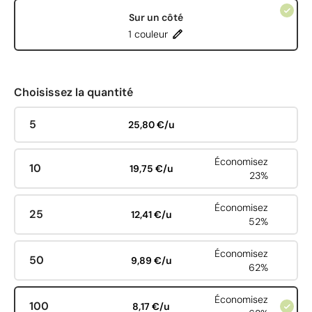
Sur un côté
1 couleur
Choisissez la quantité
5
25,80 €/u
Économisez
10
19,75 €/u
23%
Économisez
25
12,41 €/u
52%
Économisez
50
9,89 €/u
62%
Économisez
100
8,17 €/u