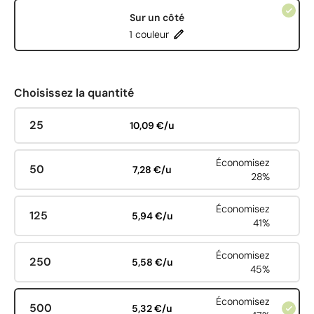
Sur un côté
1 couleur
Choisissez la quantité
25
10,09 €/u
Économisez
50
7,28 €/u
28%
Économisez
125
5,94 €/u
41%
Économisez
250
5,58 €/u
45%
Économisez
500
5,32 €/u