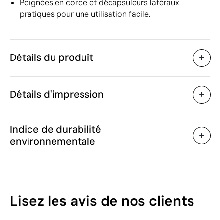
Poignées en corde et décapsuleurs latéraux
pratiques pour une utilisation facile.
Détails du produit
Caractéristiques
Détails d'impression
44605
Code du produit
25
Quantité minimum
32 x 15 x 20.5 cm
Sérigraphie ou tampographie
Taille
Indice de durabilité
440 g
Poids
environnementale
Métal
Matière
6 L
Capacité
Zones d'impression disponibles
Chine
Pays de fabrication
7323 93 00
Code Intrastat
10
Lisez les avis
de nos clients
Février 2024
Dans notre collection
/100
depuis