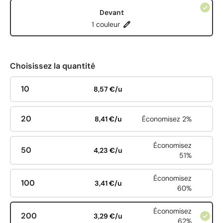
Devant
1 couleur
Choisissez la quantité
10
8,57 €/u
20
8,41 €/u
Économisez 2%
Économisez
50
4,23 €/u
51%
Économisez
100
3,41 €/u
60%
Économisez
200
3,29 €/u
62%