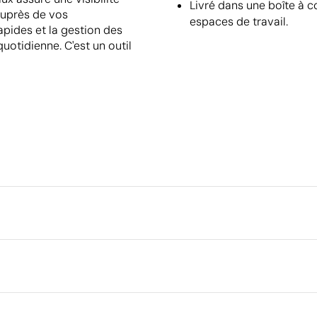
Livré dans une boîte à c
auprès de vos
espaces de travail.
rapides et la gestion des
quotidienne. C'est un outil
Emballage
Quantité minimale pour l'envo
palettes
cm
Dimensions de la boîte extéri