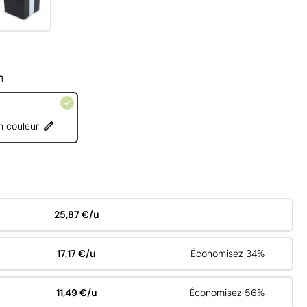
n
n couleur
25,87 €/u
17,17 €/u
Économisez 34%
11,49 €/u
Économisez 56%