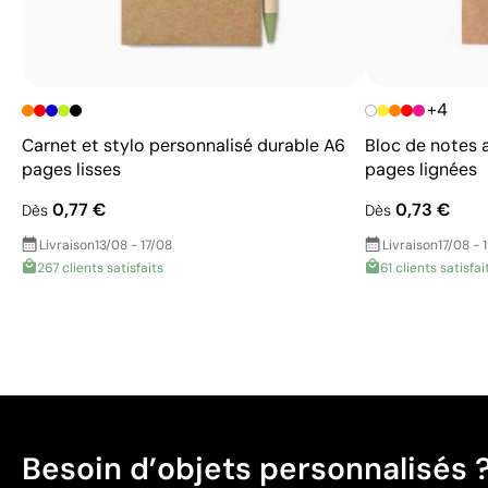
+4
Carnet et stylo personnalisé durable A6
Bloc de notes 
pages lisses
pages lignées
0,77 €
0,73 €
Dès
Dès
Livraison
13/08 - 17/08
Livraison
17/08 - 
267 clients satisfaits
61 clients satisfai
Besoin d’objets personnalisés 