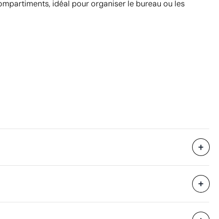
ompartiments, idéal pour organiser le bureau ou les
384 unités
i avec des
42 x 32 x 21 cm
eure