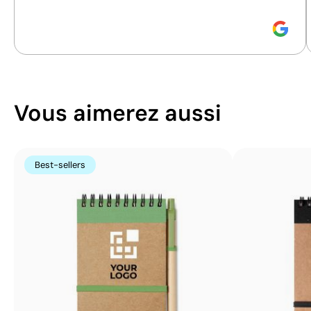
Size:
360 x 90 mm
Size:
90 x 90 mm
Impression numérique:
en couleurs
Impression numéri
Vous aimerez aussi
Best-sellers