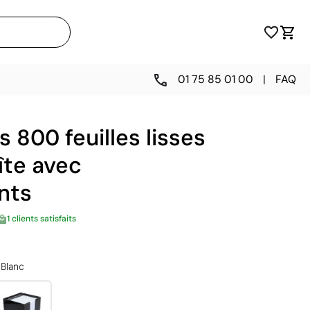
01 75 85 01 00
|
FAQ
s 800 feuilles lisses
îte avec
nts
1 clients satisfaits
Blanc