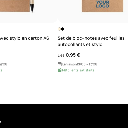
avec stylo en carton A6
Set de bloc-notes avec feuilles,
autocollants et stylo
0,95 €
Dès
19/08
Livraison
13/08 - 17/08
ts
149 clients satisfaits
?