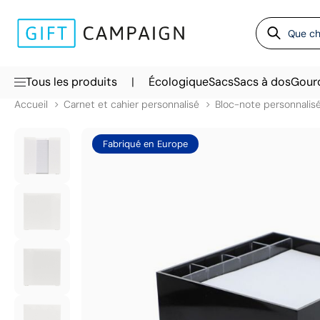
|
Tous les produits
Écologique
Sacs
Sacs à dos
Gour
Accueil
Carnet et cahier personnalisé
Bloc-note personnalis
Fabriqué en Europe