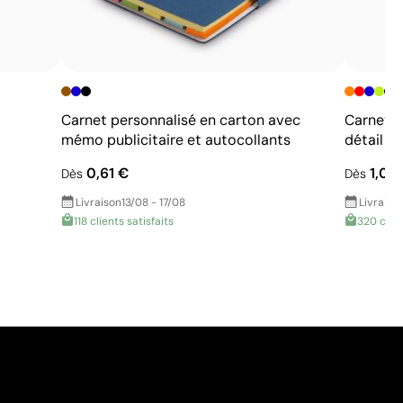
Carnet personnalisé en carton avec
Carnet g
mémo publicitaire et autocollants
détail c
0,61 €
1,00
Dès
Dès
Livraison
13/08 - 17/08
Livraiso
118 clients satisfaits
320 clien