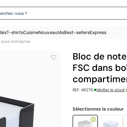
des
T-shirts
Cuisine
Nouveautés
Best-sellers
Express
é pour entreprise
Bloc de note
FSC dans bo
compartime
|
|
REF. 49276
Vérifier le stock
Sélectionnez la couleur