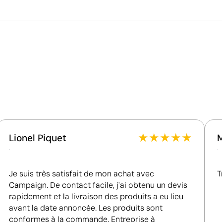
Volume de la boîte extérieure
Poids de la boîte extérieure
Quantité par boîte
Ce qui rend ce produit durable
Matériau - Points: 32 / 40
es
Utilise des ressources renouvelables d'origine
024
naturelle.
Certification du produit - Points: 16 / 20
La certification FSC garantit une gestion forestière
responsable et la traçabilité du bois utilisé.
★
★
★
★
★
Lionel Piquet
.
.
Certification du fournisseur - Points: 15 / 15
Fournisseur récompensé par la médaille EcoVadis
Je suis très satisfait de mon achat avec
Platinum, figurant parmi le 1 % des entreprises les
T
mieux classées en matière de performance ESG.
Campaign. De contact facile, j'ai obtenu un devis
rapidement et la livraison des produits a eu lieu
Pays d’origine - Points: 10 / 10
avant la date annoncée. Les produits sont
Fabriqué en Allemagne, en Europe, avec une plus
Position:
côté gauche
P
conformes à la commande. Entreprise à