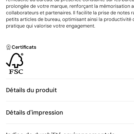
prolongée de votre marque, renforçant la mémorisation 
collaborateurs et partenaires. Il facilite la prise de notes 
petits articles de bureau, optimisant ainsi la productivité 
pratique qui valorise votre engagement.
Certificats
Détails du produit
Caractéristiques
Détails d'impression
49276
Code du produit
5 unités
Quantité minimum
10 x 10 x 10 
Impression numérique en couleur
Taille