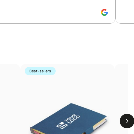
ize:
90 x 90 mm
Size:
90 x 90 mm
mpression numérique:
en couleurs
Impression numérique:
le produit
a surface de l’article à l’aide de têtes d’impression haute
Elle permet de reproduire des photographies, des
 à des photolithographies ou à des écrans, ce qui en fait
Best-sellers
 petites séries.
Limites
Résistance inférieure à des techniques comme la
gravure ou la sérigraphie
Peut être moins compétitive sur de grandes séries
avec des designs simples