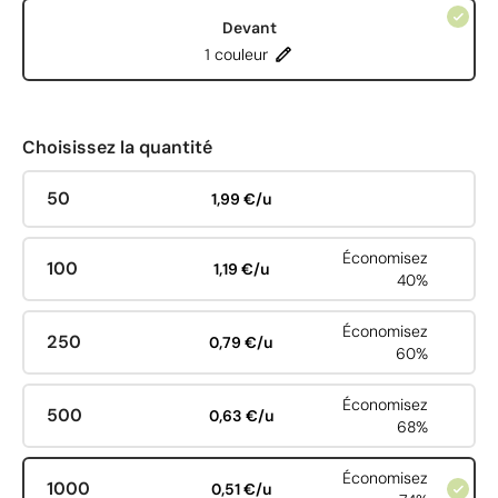
Devant
1 couleur
Choisissez la quantité
50
1,99 €/u
Économisez
100
1,19 €/u
40%
Économisez
250
0,79 €/u
60%
Économisez
500
0,63 €/u
68%
Économisez
1000
0,51 €/u