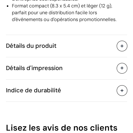
Format compact (8.3 x 5.4 cm) et léger (12 g),
parfait pour une distribution facile lors
d'événements ou d'opérations promotionnelles.
Détails du produit
Caractéristiques
Détails d'impression
40237
Code du produit
50 unités
Quantité minimum
8.3 x 5.4 x 0.4 cm
Tampographie
Taille
Indice de durabilité
12 g
Poids
Papier
Matière
Chine
Pays de fabrication
Zones d'impression disponibles
4820 10 90
Code Intrastat
42
Février 2022
Dans notre collection
Lisez les avis
de nos clients
depuis